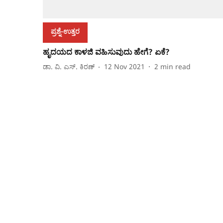
ಪ್ರಶ್ನೆ-ಉತ್ತರ
ಹೃದಯದ ಕಾಳಜಿ ವಹಿಸುವುದು ಹೇಗೆ? ಏಕೆ?
ಡಾ. ವಿ. ಎಸ್. ಕಿರಣ್
12 Nov 2021
2
min read