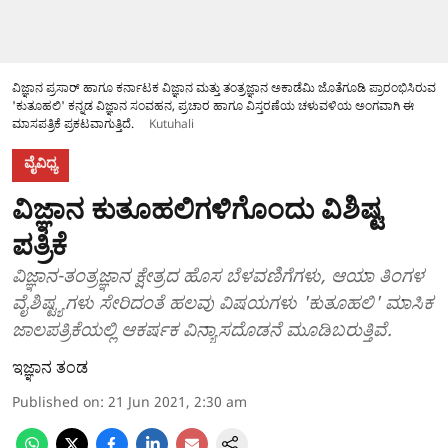
ವಿಜ್ಞಾನ ಪ್ರಸಾರ್ ಹಾಗೂ ಕರ್ನಾಟಕ ವಿಜ್ಞಾನ ಮತ್ತು ತಂತ್ರಜ್ಞಾನ ಅಕಾಡೆಮಿ ಜೊತೆಗೂಡಿ ಪ್ರಾರಂಭಿಸಿರುವ
'ಕುತೂಹಲಿ' ಕನ್ನಡ ವಿಜ್ಞಾನ ಸಂವಹನ, ಪ್ರಚಾರ ಹಾಗೂ ವಿಸ್ತರಣೆಯ ಚಳುವಳಿಯ ಅಂಗವಾಗಿ ಈ
ಮಾಸಪತ್ರಿಕೆ ಪ್ರಕಟವಾಗುತ್ತಿದೆ.
Kutuhali
ವೈವಿಧ್ಯ
ವಿಜ್ಞಾನ ಕುತೂಹಲಿಗಳಿಗೊಂದು ವಿಶಿಷ್ಟ
ಪತ್ರಿಕೆ
ವಿಜ್ಞಾನ-ತಂತ್ರಜ್ಞಾನ ಕ್ಷೇತ್ರದ ಹೊಸ ಬೆಳವಣಿಗೆಗಳು, ಆಯಾ ತಿಂಗಳ
ವೈಶಿಷ್ಟ್ಯಗಳು ಸೇರಿದಂತೆ ಹಲವು ವಿಷಯಗಳು 'ಕುತೂಹಲಿ' ಮಾಸಿಕ
ಜಾಲಪತ್ರಿಕೆಯಲ್ಲಿ ಆಕರ್ಷಕ ವಿನ್ಯಾಸದೊಡನೆ ಮೂಡಿಬರುತ್ತಿವೆ.
ಇಜ್ಞಾನ ತಂಡ
Published on
:
21 Jun 2021, 2:30 am