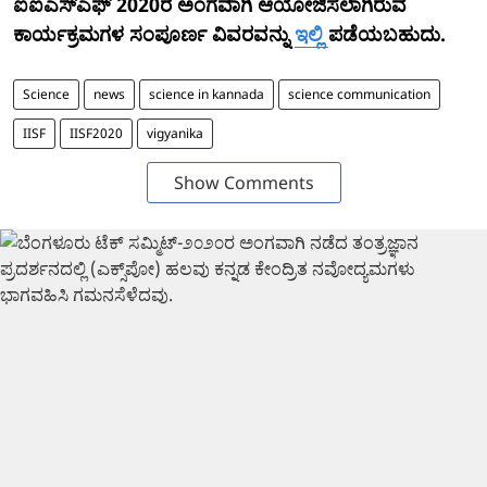
ಐಐಎಸ್ಎಫ್ 2020ರ ಅಂಗವಾಗಿ ಆಯೋಜಿಸಲಾಗಿರುವ
ಕಾರ್ಯಕ್ರಮಗಳ ಸಂಪೂರ್ಣ ವಿವರವನ್ನು
ಇಲ್ಲಿ
ಪಡೆಯಬಹುದು.
Science
news
science in kannada
science communication
IISF
IISF2020
vigyanika
Show Comments