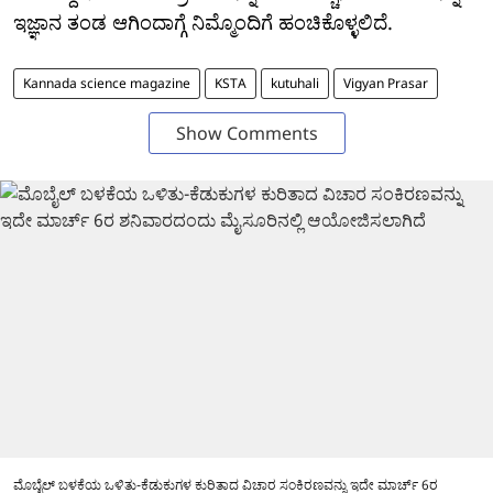
ಇಜ್ಞಾನ ತಂಡ ಆಗಿಂದಾಗ್ಗೆ ನಿಮ್ಮೊಂದಿಗೆ ಹಂಚಿಕೊಳ್ಳಲಿದೆ.
Kannada science magazine
KSTA
kutuhali
Vigyan Prasar
Show Comments
ಮೊಬೈಲ್ ಬಳಕೆಯ ಒಳಿತು-ಕೆಡುಕುಗಳ ಕುರಿತಾದ ವಿಚಾರ ಸಂಕಿರಣವನ್ನು ಇದೇ ಮಾರ್ಚ್ 6ರ