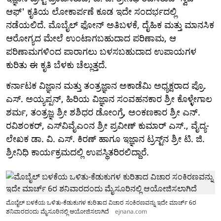
ಆಫ್' ಕೃತಿಯ ಲೋಕಾರ್ಪಣೆ ಕೂಡ ಇದೇ ಸಂದರ್ಭದಲ್ಲಿ
ನಡೆಯಲಿದೆ. ಮೊಬೈಲ್ ಫೋನ್ ಅತಿಬಳಕೆ, ದೈಹಿಕ ಮತ್ತು ಮಾನಸಿಕ
ಆರೋಗ್ಯದ ಮೇಲೆ ಉಂಟಾಗಬಹುದಾದ ಪರಿಣಾಮ, ಆ
ಪರಿಣಾಮಗಳಿಂದ ಪಾರಾಗಲು ಬಳಸಬಹುದಾದ ಉಪಾಯಗಳ
ಕುರಿತು ಈ ಕೃತಿ ಬೆಳಕು ಚೆಲ್ಲುತ್ತದೆ.
ಕರ್ನಾಟಕ ವಿಜ್ಞಾನ ಮತ್ತು ತಂತ್ರಜ್ಞಾನ ಅಕಾಡೆಮಿ ಅಧ್ಯಕ್ಷರಾದ ಪ್ರೊ.
ಎಸ್. ಅಯ್ಯಪ್ಪನ್, ಹಿರಿಯ ವಿಜ್ಞಾನ ಸಂವಹನಕಾರ ಶ್ರೀ ಕೊಳ್ಳೇಗಾಲ
ಶರ್ಮ, ತಂತ್ರಜ್ಞ ಶ್ರೀ ಶಶಿಧರ ಡೋಂಗ್ರೆ, ಅಂಕಣಕಾರ ಶ್ರೀ ಎನ್.
ರವಿಶಂಕರ್, ಎಸ್‌ವಿವೈಎಂನ ಶ್ರೀ ಪ್ರವೀಣ್ ಕುಮಾರ್ ಎಸ್., ವೈದ್ಯ-
ಲೇಖಕ ಡಾ. ವಿ. ಎಸ್. ಕಿರಣ್ ಹಾಗೂ ಇಜ್ಞಾನ ಟ್ರಸ್ಟ್‌ನ ಶ್ರೀ ಟಿ. ಜಿ.
ಶ್ರೀನಿಧಿ ಕಾರ್ಯಕ್ರಮದಲ್ಲಿ ಉಪಸ್ಥಿತರಿರಲಿದ್ದಾರೆ.
ಮೊಬೈಲ್ ಬಳಕೆಯ ಒಳಿತು-ಕೆಡುಕುಗಳ ಕುರಿತಾದ ವಿಚಾರ ಸಂಕಿರಣವನ್ನು ಇದೇ ಮಾರ್ಚ್ 6ರ
ಶನಿವಾರದಂದು ಮೈಸೂರಿನಲ್ಲಿ ಆಯೋಜಿಸಲಾಗಿದೆ
ejnana.com