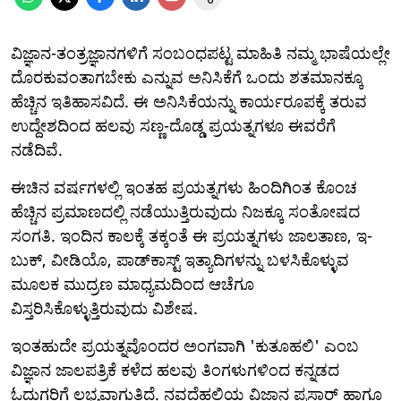
ವಿಜ್ಞಾನ-ತಂತ್ರಜ್ಞಾನಗಳಿಗೆ ಸಂಬಂಧಪಟ್ಟ ಮಾಹಿತಿ ನಮ್ಮ ಭಾಷೆಯಲ್ಲೇ
ದೊರಕುವಂತಾಗಬೇಕು ಎನ್ನುವ ಅನಿಸಿಕೆಗೆ ಒಂದು ಶತಮಾನಕ್ಕೂ
ಹೆಚ್ಚಿನ ಇತಿಹಾಸವಿದೆ. ಈ ಅನಿಸಿಕೆಯನ್ನು ಕಾರ್ಯರೂಪಕ್ಕೆ ತರುವ
ಉದ್ದೇಶದಿಂದ ಹಲವು ಸಣ್ಣ-ದೊಡ್ಡ ಪ್ರಯತ್ನಗಳೂ ಈವರೆಗೆ
ನಡೆದಿವೆ.
ಈಚಿನ ವರ್ಷಗಳಲ್ಲಿ ಇಂತಹ ಪ್ರಯತ್ನಗಳು ಹಿಂದಿಗಿಂತ ಕೊಂಚ
ಹೆಚ್ಚಿನ ಪ್ರಮಾಣದಲ್ಲಿ ನಡೆಯುತ್ತಿರುವುದು ನಿಜಕ್ಕೂ ಸಂತೋಷದ
ಸಂಗತಿ. ಇಂದಿನ ಕಾಲಕ್ಕೆ ತಕ್ಕಂತೆ ಈ ಪ್ರಯತ್ನಗಳು ಜಾಲತಾಣ, ಇ-
ಬುಕ್, ವೀಡಿಯೊ, ಪಾಡ್‌ಕಾಸ್ಟ್ ಇತ್ಯಾದಿಗಳನ್ನು ಬಳಸಿಕೊಳ್ಳುವ
ಮೂಲಕ ಮುದ್ರಣ ಮಾಧ್ಯಮದಿಂದ ಆಚೆಗೂ
ವಿಸ್ತರಿಸಿಕೊಳ್ಳುತ್ತಿರುವುದು ವಿಶೇಷ.
ಇಂತಹುದೇ ಪ್ರಯತ್ನವೊಂದರ ಅಂಗವಾಗಿ 'ಕುತೂಹಲಿ' ಎಂಬ
ವಿಜ್ಞಾನ ಜಾಲಪತ್ರಿಕೆ ಕಳೆದ ಹಲವು ತಿಂಗಳುಗಳಿಂದ ಕನ್ನಡದ
ಓದುಗರಿಗೆ ಲಭ್ಯವಾಗುತ್ತಿದೆ. ನವದೆಹಲಿಯ ವಿಜ್ಞಾನ ಪ್ರಸಾರ್ ಹಾಗೂ