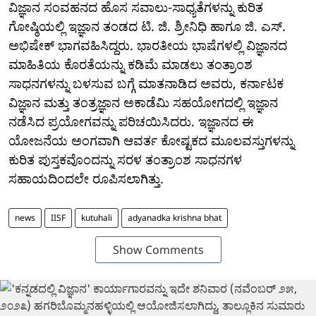
ವಿಜ್ಞಾನ ಸಂವಹನದ ಹೊಸ ಸವಾಲು-ಸಾಧ್ಯತೆಗಳನ್ನು ಕುರಿತ
ಗೋಷ್ಠಿಯಲ್ಲಿ ಇಜ್ಞಾನ ತಂಡದ ಟಿ. ಜಿ. ಶ್ರೀನಿಧಿ ಹಾಗೂ ಜಿ. ಎಸ್.
ಅಭಿಷೇಕ್ ಭಾಗವಹಿಸಿದ್ದರು. ಭಾರತೀಯ ಭಾಷೆಗಳಲ್ಲಿ ವಿಜ್ಞಾನದ
ಮಾಹಿತಿಯ ಕೊರತೆಯನ್ನು ಕಡಿಮೆ ಮಾಡಲು ತಂತ್ರಾಂಶ
ಸಾಧನಗಳನ್ನು ಬಳಸುವ ಬಗ್ಗೆ ಮಾತನಾಡಿದ ಅವರು, ಕರ್ನಾಟಕ
ವಿಜ್ಞಾನ ಮತ್ತು ತಂತ್ರಜ್ಞಾನ ಅಕಾಡೆಮಿ ಸಹಯೋಗದಲ್ಲಿ ಇಜ್ಞಾನ
ನಡೆಸಿದ ಪ್ರಯೋಗವನ್ನು ಪರಿಚಯಿಸಿದರು. ಇಜ್ಞಾನದ ಈ
ಯೋಜನೆಯ ಅಂಗವಾಗಿ ಆವರ್ತ ಕೋಷ್ಟಕದ ಮೂಲವಸ್ತುಗಳನ್ನು
ಕುರಿತ ಪುಸ್ತಕವೊಂದನ್ನು ಸರಳ ತಂತ್ರಾಂಶ ಸಾಧನಗಳ
ಸಹಾಯದಿಂದಲೇ ರೂಪಿಸಲಾಗಿತ್ತು.
news
IISF
kutuhali
adyanadka krishna bhat
Show Comments