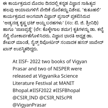
ಈ ಕಾರ್ಯಕ್ರಮದ ಮೊದಲ ದಿನದಲ್ಲಿ ಕನ್ನಡ ವಿಜ್ಞಾನ ಸಾಹಿತ್ಯದ
ಹಲವು ಆಯಾಮಗಳಿಗೆ ವೇದಿಕೆ ದೊರೆತದ್ದು ವಿಶೇಷ. 'ಕುತೂಹಲಿ'
ಕಾರ್ಯಕ್ರಮದ ಅಂಗವಾಗಿ ವಿಜ್ಞಾನ್ ಪ್ರಸಾರ್ ಪ್ರಕಟಿಸಿರುವ
'ಅಡ್ಯನಡ್ಕ ಕೃಷ್ಣ ಭಟ್ ಆಯ್ದ ಬರಹಗಳು' (ಸಂ: ಟಿ. ಜಿ. ಶ್ರೀನಿಧಿ)
ಹಾಗೂ 'ಜಾಣಪ್ರಶ್ನೆ' (ಲೇ: ಕೊಳ್ಳೇಗಾಲ ಶರ್ಮ) ಕೃತಿಗಳನ್ನು ಡಾ. ಕಲೈ
ಸೆಲ್ವಿ ಲೋಕಾರ್ಪಣೆಗೊಳಿಸಿದರು. ವಿಜ್ಞಾನ ಭಾರತಿ ಅಧ್ಯಕ್ಷ ಡಾ.
ಶೇಖರ್ ಮಾಂಡೆ, ಸೈನ್ಸ್ ರಿಪೋರ್ಟರ್ ಸಂಪಾದಕ ಹಸನ್ ಜಾವೇದ್
ಖಾನ್ ಉಪಸ್ಥಿತರಿದ್ದರು.
At IISF- 2022 two books of Vigyan
Prasar and two of NISPER were
released at Vigyanika Science
Literature Festival at MANIT
Bhopal.
#IISF2022
#IISFBhopal
@CSIR_IND
@CSIR_NIScPR
@VigyanPrasar