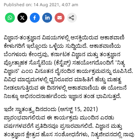
Published on
:
14 Aug 2021, 4:07 am
ವಿಜ್ಞಾನ-ತಂತ್ರಜ್ಞಾನ ವಿಷಯಗಳಲ್ಲಿ ಆಸಕ್ತಿಯಿರುವ ಆಕಾಶವಾಣಿ
ಕೇಳುಗರಿಗೆ ಇಲ್ಲೊಂದು ಒಳ್ಳೆಯ ಸುದ್ದಿಯಿದೆ. ಆಕಾಶವಾಣಿಯ
ಬೆಂಗಳೂರು ಕೇಂದ್ರವು, ಕರ್ನಾಟಕ ವಿಜ್ಞಾನ ಮತ್ತು ತಂತ್ರಜ್ಞಾನ
ಪ್ರೋತ್ಸಾಹಕ ಸೊಸೈಟಿಯ (ಕೆಸ್ಟೆಪ್ಸ್) ಸಹಯೋಗದೊಂದಿಗೆ 'ನಿತ್ಯ
ವಿಜ್ಞಾನ' ಎಂಬ ವಿನೂತನ ದೈನಂದಿನ ಕಾರ್ಯಕ್ರಮವನ್ನು ರೂಪಿಸಿದೆ.
ವಿವಿಧ ಮಾಧ್ಯಮಗಳಲ್ಲಿ ಧ್ವನಿರೂಪದ ಮಾಹಿತಿಗೆ ಹೆಚ್ಚು ಮಹತ್ವ
ನೀಡಲಾಗುತ್ತಿರುವ ಈ ದಿನಗಳಲ್ಲಿ ಆಕಾಶವಾಣಿಯ ಈ ಯೋಜನೆ
ನಿಜಕ್ಕೂ ಅಭಿನಂದನಾರ್ಹವೆಂದು ಇಜ್ಞಾನ ತಂಡ ಭಾವಿಸುತ್ತದೆ.
ಇದೇ ಸ್ವಾತಂತ್ರ್ಯ ದಿನದಂದು (ಆಗಸ್ಟ್ 15, 2021)
ಪ್ರಾರಂಭವಾಗಲಿರುವ ಈ ಕಾರ್ಯಕ್ರಮ ಮುಂದಿನ ಎರಡು
ವರ್ಷಗಳವರೆಗೆ ಪ್ರತಿದಿನವೂ ಪ್ರಸಾರವಾಗಲಿದೆ. ವಿಜ್ಞಾನ ಮತ್ತು
ತಂತ್ರಜ್ಞಾನ ಕ್ಷೇತ್ರದ ಹೊಸ ಸಂಶೋಧನೆಗಳು, ನಿತ್ಯಜೀವನದಲ್ಲಿ ನಾವು