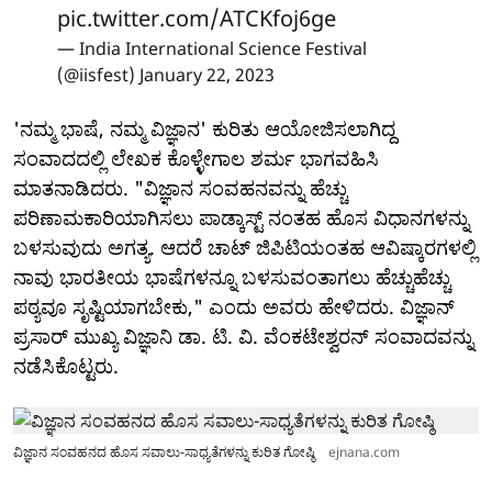
pic.twitter.com/ATCKfoj6ge
— India International Science Festival
(@iisfest)
January 22, 2023
'ನಮ್ಮ ಭಾಷೆ, ನಮ್ಮ ವಿಜ್ಞಾನ' ಕುರಿತು ಆಯೋಜಿಸಲಾಗಿದ್ದ
ಸಂವಾದದಲ್ಲಿ ಲೇಖಕ ಕೊಳ್ಳೇಗಾಲ ಶರ್ಮ ಭಾಗವಹಿಸಿ
ಮಾತನಾಡಿದರು. "ವಿಜ್ಞಾನ ಸಂವಹನವನ್ನು ಹೆಚ್ಚು
ಪರಿಣಾಮಕಾರಿಯಾಗಿಸಲು ಪಾಡ್ಕಾಸ್ಟ್ ನಂತಹ ಹೊಸ ವಿಧಾನಗಳನ್ನು
ಬಳಸುವುದು ಅಗತ್ಯ. ಆದರೆ ಚಾಟ್ ಜಿಪಿಟಿಯಂತಹ ಆವಿಷ್ಕಾರಗಳಲ್ಲಿ
ನಾವು ಭಾರತೀಯ ಭಾಷೆಗಳನ್ನೂ ಬಳಸುವಂತಾಗಲು ಹೆಚ್ಚುಹೆಚ್ಚು
ಪಠ್ಯವೂ ಸೃಷ್ಟಿಯಾಗಬೇಕು," ಎಂದು ಅವರು ಹೇಳಿದರು. ವಿಜ್ಞಾನ್
ಪ್ರಸಾರ್ ಮುಖ್ಯ ವಿಜ್ಞಾನಿ ಡಾ. ಟಿ. ವಿ. ವೆಂಕಟೇಶ್ವರನ್ ಸಂವಾದವನ್ನು
ನಡೆಸಿಕೊಟ್ಟರು.
ವಿಜ್ಞಾನ ಸಂವಹನದ ಹೊಸ ಸವಾಲು-ಸಾಧ್ಯತೆಗಳನ್ನು ಕುರಿತ ಗೋಷ್ಠಿ
ejnana.com