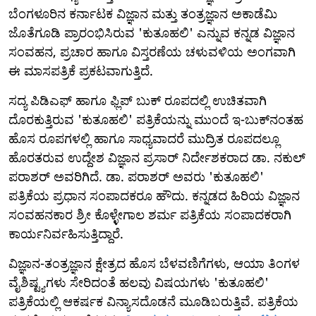
ಬೆಂಗಳೂರಿನ ಕರ್ನಾಟಕ ವಿಜ್ಞಾನ ಮತ್ತು ತಂತ್ರಜ್ಞಾನ ಅಕಾಡೆಮಿ
ಜೊತೆಗೂಡಿ ಪ್ರಾರಂಭಿಸಿರುವ 'ಕುತೂಹಲಿ' ಎನ್ನುವ ಕನ್ನಡ ವಿಜ್ಞಾನ
ಸಂವಹನ, ಪ್ರಚಾರ ಹಾಗೂ ವಿಸ್ತರಣೆಯ ಚಳುವಳಿಯ ಅಂಗವಾಗಿ
ಈ ಮಾಸಪತ್ರಿಕೆ ಪ್ರಕಟವಾಗುತ್ತಿದೆ.
ಸದ್ಯ ಪಿಡಿಎಫ್‌ ಹಾಗೂ ಫ್ಲಿಪ್‌ ಬುಕ್‌ ರೂಪದಲ್ಲಿ ಉಚಿತವಾಗಿ
ದೊರಕುತ್ತಿರುವ 'ಕುತೂಹಲಿ' ಪತ್ರಿಕೆಯನ್ನು ಮುಂದೆ ಇ-ಬುಕ್‌ನಂತಹ
ಹೊಸ ರೂಪಗಳಲ್ಲಿ ಹಾಗೂ ಸಾಧ್ಯವಾದರೆ ಮುದ್ರಿತ ರೂಪದಲ್ಲೂ
ಹೊರತರುವ ಉದ್ದೇಶ ವಿಜ್ಞಾನ ಪ್ರಸಾರ್‌ ನಿರ್ದೇಶಕರಾದ ಡಾ. ನಕುಲ್
ಪರಾಶರ್ ಅವರಿಗಿದೆ. ಡಾ. ಪರಾಶರ್ ಅವರು 'ಕುತೂಹಲಿ'
ಪತ್ರಿಕೆಯ ಪ್ರಧಾನ ಸಂಪಾದಕರೂ ಹೌದು. ಕನ್ನಡದ ಹಿರಿಯ ವಿಜ್ಞಾನ
ಸಂವಹನಕಾರ ಶ್ರೀ ಕೊಳ್ಳೇಗಾಲ ಶರ್ಮ ಪತ್ರಿಕೆಯ ಸಂಪಾದಕರಾಗಿ
ಕಾರ್ಯನಿರ್ವಹಿಸುತ್ತಿದ್ದಾರೆ.
ವಿಜ್ಞಾನ-ತಂತ್ರಜ್ಞಾನ ಕ್ಷೇತ್ರದ ಹೊಸ ಬೆಳವಣಿಗೆಗಳು, ಆಯಾ ತಿಂಗಳ
ವೈಶಿಷ್ಟ್ಯಗಳು ಸೇರಿದಂತೆ ಹಲವು ವಿಷಯಗಳು 'ಕುತೂಹಲಿ'
ಪತ್ರಿಕೆಯಲ್ಲಿ ಆಕರ್ಷಕ ವಿನ್ಯಾಸದೊಡನೆ ಮೂಡಿಬರುತ್ತಿವೆ. ಪತ್ರಿಕೆಯ