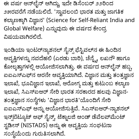
ಈ ವರ್ಷ ಆನ್‌ಲೈನ್ ಆಗಿದ್ದು, ಇದೇ ಡಿಸೆಂಬರ್ ೨೨ರಿಂದ
೨೫ರವರೆಗೆ ನಡೆಯಲಿದೆ. 'ಸ್ವಾವಲಂಬಿ ಭಾರತ ಮತ್ತು ಜಾಗತಿಕ
ಕಲ್ಯಾಣಕ್ಕಾಗಿ ವಿಜ್ಞಾನ' (Science for Self-Reliant India and
Global Welfare) ಎನ್ನುವುದು ಈ ವರ್ಷದ ಕೇಂದ್ರ
ವಿಷಯವಾಗಿರಲಿದೆ.
ಇಂಡಿಯಾ ಇಂಟರ್‌ನ್ಯಾಶನಲ್ ಸೈನ್ಸ್ ಫೆಸ್ಟಿವಲ್‌ನ ಈ ಹಿಂದಿನ
ಆವೃತ್ತಿಗಳನ್ನು ನವದೆಹಲಿ (ಎರಡು ಬಾರಿ), ಚೆನ್ನೈ, ಲಖನೌ ಹಾಗೂ
ಕೋಲ್ಕತ್ತಾಗಳಲ್ಲಿ ಆಯೋಜಿಸಲಾಗಿತ್ತು. ಈ ವರ್ಷದ ಆನ್‌ಲೈನ್ ಹಬ್ಬ,
ಐಐಎಸ್‌ಎಫ್‌ನ ಆರನೇ ಆವೃತ್ತಿಯಾಗಿದೆ. ವಿಜ್ಞಾನ ಮತ್ತು ತಂತ್ರಜ್ಞಾನ
ಇಲಾಖೆ, ಭೂವಿಜ್ಞಾನ ಇಲಾಖೆ, ಆರೋಗ್ಯ ಮತ್ತು ಕುಟುಂಬ ಕಲ್ಯಾಣ
ಇಲಾಖೆ, ಸಿಎಸ್‌ಐಆರ್ ಸೇರಿ ಭಾರತ ಸರಕಾರದ ಹಲವು ವಿಜ್ಞಾನ-
ತಂತ್ರಜ್ಞಾನ ಸಂಸ್ಥೆಗಳು 'ವಿಜ್ಞಾನ ಭಾರತಿ'ಯೊಂದಿಗೆ ಸೇರಿ
ಐಐಎಸ್‌ಎಫ್ ಅನ್ನು ಆಯೋಜಿಸುತ್ತಿವೆ. ಸಿಎಸ್‌ಐಆರ್-ನ್ಯಾಶನಲ್
ಇನ್ಸ್‌ಟಿಟ್ಯೂಟ್ ಆಫ್ ಸೈನ್ಸ್, ಟೆಕ್ನಾಲಜಿ ಆಂಡ್ ಡೆವೆಲಪ್‌ಮೆಂಟ್
ಸ್ಟಡೀಸ್ (NISTADS) ಅನ್ನು ಈ ಆವೃತ್ತಿಯ ಸಂಘಟನಾ
ಸಂಸ್ಥೆಯೆಂದು ಗುರುತಿಸಲಾಗಿದೆ.