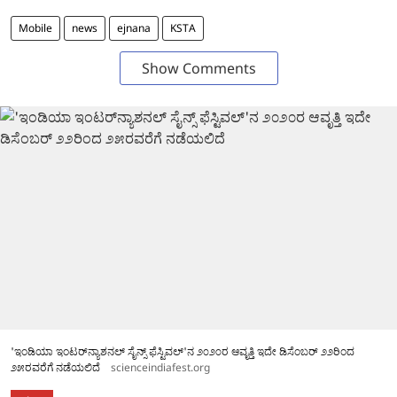
Mobile
news
ejnana
KSTA
Show Comments
'ಇಂಡಿಯಾ ಇಂಟರ್‌ನ್ಯಾಶನಲ್ ಸೈನ್ಸ್ ಫೆಸ್ಟಿವಲ್‌'ನ ೨೦೨೦ರ ಆವೃತ್ತಿ ಇದೇ ಡಿಸೆಂಬರ್ ೨೨ರಿಂದ
೨೫ರವರೆಗೆ ನಡೆಯಲಿದೆ
scienceindiafest.org