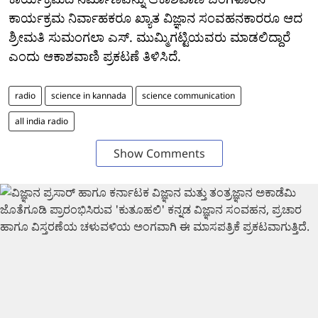
ಕಾರ್ಯಕ್ರಮ ನಿರ್ವಾಹಕರೂ ಖ್ಯಾತ ವಿಜ್ಞಾನ ಸಂವಹನಕಾರರೂ ಆದ
ಶ್ರೀಮತಿ ಸುಮಂಗಲಾ ಎಸ್. ಮುಮ್ಮಿಗಟ್ಟಿಯವರು ಮಾಡಲಿದ್ದಾರೆ
ಎಂದು ಆಕಾಶವಾಣಿ ಪ್ರಕಟಣೆ ತಿಳಿಸಿದೆ.
radio
science in kannada
science communication
all india radio
Show Comments