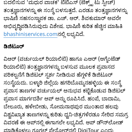
ಬದಲಿಸುವ 'ಮಧುರ ವಾಚಕ' ಟಿಟಿಎಸ್ (ಟೆಕ್ಸ್ಟ್ ಟು ಸ್ಪೀಚ್)
ತಂತ್ರಜ್ಞಾನಗಳನ್ನು ಈ ಸಂಸ್ಥೆ ಬಳಸುತ್ತದೆ. ಎರಡೂ ತಂತ್ರಜ್ಞಾನಗಳನ್ನು
ಭಾಷಿಣಿ ಸಹಸಂಸ್ಥಾಪಕ ಡಾ. ಎಚ್. ಆರ್. ಶಿವಕುಮಾರ್ ಅವರೇ
ಅಭಿವೃದ್ಧಿಪಡಿಸಿರುವುದು ವಿಶೇಷ. ಭಾಷಿಣಿ ಕುರಿತ ಹೆಚ್ಚಿನ ಮಾಹಿತಿ
bhashiniservices.com
ನಲ್ಲಿ ಲಭ್ಯವಿದೆ.
ಡಿಜಿಟೂರ್
ವಿಆರ್ (ವರ್ಚುಯಲ್ ರಿಯಾಲಿಟಿ) ಹಾಗೂ ಎಆರ್ (ಆಗ್ಮೆಂಟೆಡ್
ರಿಯಾಲಿಟಿ) ತಂತ್ರಜ್ಞಾನಗಳನ್ನು ಬಳಸುವ ಮೂಲಕ ಪ್ರವಾಸದ
ಪರಿಕಲ್ಪನೆಗೆ ಡಿಜಿಟಲ್ ಸ್ಪರ್ಶ ನೀಡಿರುವ ಹೆಗ್ಗಳಿಕೆ ಡಿಜಿಟೂರ್
ಸಂಸ್ಥೆಯದು. ಬಳ್ಳಾರಿ ಜಿಲ್ಲೆಯ ಹಗರಿಬೊಮ್ಮನಹಳ್ಳಿಯ ಈ ಸಂಸ್ಥೆ
ಪ್ರವಾಸ ತಾಣಗಳ ವರ್ಚುಯಲ್ ಅನುಭವ ಕಟ್ಟಿಕೊಡುವ ಡಿಜಿಟಲ್
ಪ್ರವಾಸ ಮಾರ್ಗದರ್ಶಿ ಆಪ್ ಅನ್ನು ರೂಪಿಸಿದೆ. ಹಂಪೆ, ಬಾದಾಮಿ,
ಬೇಲೂರು, ಹಳೇಬೀಡು, ಸೋಮನಾಥಪುರ ಮುಂತಾದ ಹಲವು
ವಿಶ್ವವಿಖ್ಯಾತ ತಾಣಗಳನ್ನು ಕುರಿತು ಧ್ವನಿ-ಚಿತ್ರಗಳೆರಡೂ ಸೇರಿದ ಸಮಗ್ರ
ವಿವರಣೆ ಈ ಆಪ್‌ನಲ್ಲಿ ಈಗಾಗಲೇ ಲಭ್ಯವಿದೆ. ಆಪ್ ಡೌನ್‌ಲೋಡ್
ಮಾಡಿಕೊಳ್ಳಲು ಗೂಗಲ್ ಪ್ಲೇಸ್ಟೋರ್‌ನಲ್ಲಿ DigiTour ಎಂದು