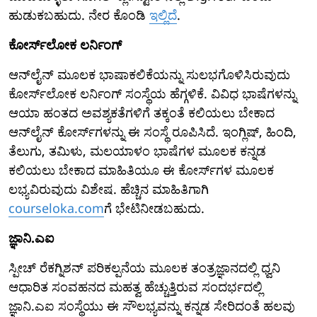
ಹುಡುಕಬಹುದು. ನೇರ ಕೊಂಡಿ
ಇಲ್ಲಿದೆ
.
ಕೋರ್ಸ್‌ಲೋಕ ಲರ್ನಿಂಗ್
ಆನ್‌ಲೈನ್ ಮೂಲಕ ಭಾಷಾಕಲಿಕೆಯನ್ನು ಸುಲಭಗೊಳಿಸಿರುವುದು
ಕೋರ್ಸ್‌ಲೋಕ ಲರ್ನಿಂಗ್ ಸಂಸ್ಥೆಯ ಹೆಗ್ಗಳಿಕೆ. ವಿವಿಧ ಭಾಷೆಗಳನ್ನು
ಆಯಾ ಹಂತದ ಅವಶ್ಯಕತೆಗಳಿಗೆ ತಕ್ಕಂತೆ ಕಲಿಯಲು ಬೇಕಾದ
ಆನ್‌ಲೈನ್ ಕೋರ್ಸ್‌ಗಳನ್ನು ಈ ಸಂಸ್ಥೆ ರೂಪಿಸಿದೆ. ಇಂಗ್ಲಿಷ್, ಹಿಂದಿ,
ತೆಲುಗು, ತಮಿಳು, ಮಲಯಾಳಂ ಭಾಷೆಗಳ ಮೂಲಕ ಕನ್ನಡ
ಕಲಿಯಲು ಬೇಕಾದ ಮಾಹಿತಿಯೂ ಈ ಕೋರ್ಸ್‌ಗಳ ಮೂಲಕ
ಲಭ್ಯವಿರುವುದು ವಿಶೇಷ. ಹೆಚ್ಚಿನ ಮಾಹಿತಿಗಾಗಿ
courseloka.com
ಗೆ ಭೇಟಿನೀಡಬಹುದು.
ಜ್ಞಾನಿ.ಎಐ
ಸ್ಪೀಚ್ ರೆಕಗ್ನಿಶನ್ ಪರಿಕಲ್ಪನೆಯ ಮೂಲಕ ತಂತ್ರಜ್ಞಾನದಲ್ಲಿ ಧ್ವನಿ
ಆಧಾರಿತ ಸಂವಹನದ ಮಹತ್ವ ಹೆಚ್ಚುತ್ತಿರುವ ಸಂದರ್ಭದಲ್ಲಿ
ಜ್ಞಾನಿ.ಎಐ ಸಂಸ್ಥೆಯು ಈ ಸೌಲಭ್ಯವನ್ನು ಕನ್ನಡ ಸೇರಿದಂತೆ ಹಲವು