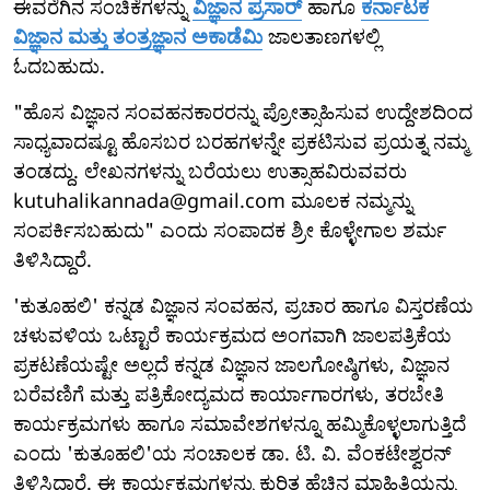
ಈವರೆಗಿನ ಸಂಚಿಕೆಗಳನ್ನು
ವಿಜ್ಞಾನ ಪ್ರಸಾರ್
ಹಾಗೂ
ಕರ್ನಾಟಕ
ವಿಜ್ಞಾನ ಮತ್ತು ತಂತ್ರಜ್ಞಾನ ಅಕಾಡೆಮಿ
ಜಾಲತಾಣಗಳಲ್ಲಿ
ಓದಬಹುದು.
"ಹೊಸ ವಿಜ್ಞಾನ ಸಂವಹನಕಾರರನ್ನು ಪ್ರೋತ್ಸಾಹಿಸುವ ಉದ್ದೇಶದಿಂದ
ಸಾಧ್ಯವಾದಷ್ಟೂ ಹೊಸಬರ ಬರಹಗಳನ್ನೇ ಪ್ರಕಟಿಸುವ ಪ್ರಯತ್ನ ನಮ್ಮ
ತಂಡದ್ದು. ಲೇಖನಗಳನ್ನು ಬರೆಯಲು ಉತ್ಸಾಹವಿರುವವರು
kutuhalikannada@gmail.com ಮೂಲಕ ನಮ್ಮನ್ನು
ಸಂಪರ್ಕಿಸಬಹುದು" ಎಂದು ಸಂಪಾದಕ ಶ್ರೀ ಕೊಳ್ಳೇಗಾಲ ಶರ್ಮ
ತಿಳಿಸಿದ್ದಾರೆ.
'ಕುತೂಹಲಿ' ಕನ್ನಡ ವಿಜ್ಞಾನ ಸಂವಹನ, ಪ್ರಚಾರ ಹಾಗೂ ವಿಸ್ತರಣೆಯ
ಚಳುವಳಿಯ ಒಟ್ಟಾರೆ ಕಾರ್ಯಕ್ರಮದ ಅಂಗವಾಗಿ ಜಾಲಪತ್ರಿಕೆಯ
ಪ್ರಕಟಣೆಯಷ್ಟೇ ಅಲ್ಲದೆ ಕನ್ನಡ ವಿಜ್ಞಾನ ಜಾಲಗೋಷ್ಠಿಗಳು, ವಿಜ್ಞಾನ
ಬರೆವಣಿಗೆ ಮತ್ತು ಪತ್ರಿಕೋದ್ಯಮದ ಕಾರ್ಯಾಗಾರಗಳು, ತರಬೇತಿ
ಕಾರ್ಯಕ್ರಮಗಳು ಹಾಗೂ ಸಮಾವೇಶಗಳನ್ನೂ ಹಮ್ಮಿಕೊಳ್ಳಲಾಗುತ್ತಿದೆ
ಎಂದು 'ಕುತೂಹಲಿ'ಯ ಸಂಚಾಲಕ ಡಾ. ಟಿ. ವಿ. ವೆಂಕಟೇಶ್ವರನ್
ತಿಳಿಸಿದ್ದಾರೆ. ಈ ಕಾರ್ಯಕ್ರಮಗಳನ್ನು ಕುರಿತ ಹೆಚ್ಚಿನ ಮಾಹಿತಿಯನ್ನು