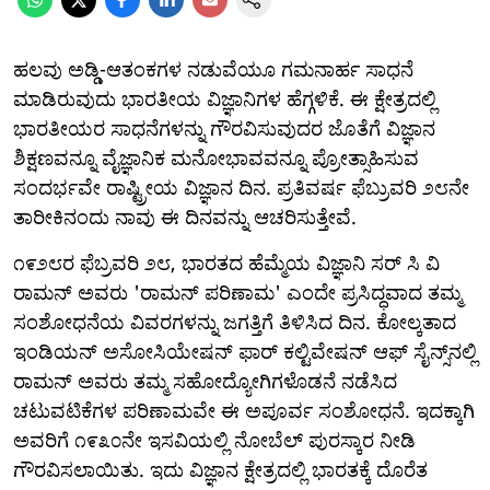
ಹಲವು ಅಡ್ಡಿ-ಆತಂಕಗಳ ನಡುವೆಯೂ ಗಮನಾರ್ಹ ಸಾಧನೆ
ಮಾಡಿರುವುದು ಭಾರತೀಯ ವಿಜ್ಞಾನಿಗಳ ಹೆಗ್ಗಳಿಕೆ. ಈ ಕ್ಷೇತ್ರದಲ್ಲಿ
ಭಾರತೀಯರ ಸಾಧನೆಗಳನ್ನು ಗೌರವಿಸುವುದರ ಜೊತೆಗೆ ವಿಜ್ಞಾನ
ಶಿಕ್ಷಣವನ್ನೂ ವೈಜ್ಞಾನಿಕ ಮನೋಭಾವವನ್ನೂ ಪ್ರೋತ್ಸಾಹಿಸುವ
ಸಂದರ್ಭವೇ ರಾಷ್ಟ್ರೀಯ ವಿಜ್ಞಾನ ದಿನ. ಪ್ರತಿವರ್ಷ ಫೆಬ್ರುವರಿ ೨೮ನೇ
ತಾರೀಕಿನಂದು ನಾವು ಈ ದಿನವನ್ನು ಆಚರಿಸುತ್ತೇವೆ.
೧೯೨೮ರ ಫೆಬ್ರವರಿ ೨೮, ಭಾರತದ ಹೆಮ್ಮೆಯ ವಿಜ್ಞಾನಿ ಸರ್ ಸಿ ವಿ
ರಾಮನ್ ಅವರು 'ರಾಮನ್ ಪರಿಣಾಮ' ಎಂದೇ ಪ್ರಸಿದ್ಧವಾದ ತಮ್ಮ
ಸಂಶೋಧನೆಯ ವಿವರಗಳನ್ನು ಜಗತ್ತಿಗೆ ತಿಳಿಸಿದ ದಿನ. ಕೋಲ್ಕತಾದ
ಇಂಡಿಯನ್ ಅಸೋಸಿಯೇಷನ್ ಫಾರ್ ಕಲ್ಟಿವೇಷನ್ ಆಫ್ ಸೈನ್ಸ್‌ನಲ್ಲಿ
ರಾಮನ್ ಅವರು ತಮ್ಮ ಸಹೋದ್ಯೋಗಿಗಳೊಡನೆ ನಡೆಸಿದ
ಚಟುವಟಿಕೆಗಳ ಪರಿಣಾಮವೇ ಈ ಅಪೂರ್ವ ಸಂಶೋಧನೆ. ಇದಕ್ಕಾಗಿ
ಅವರಿಗೆ ೧೯೩೦ನೇ ಇಸವಿಯಲ್ಲಿ ನೋಬೆಲ್ ಪುರಸ್ಕಾರ ನೀಡಿ
ಗೌರವಿಸಲಾಯಿತು. ಇದು ವಿಜ್ಞಾನ ಕ್ಷೇತ್ರದಲ್ಲಿ ಭಾರತಕ್ಕೆ ದೊರೆತ