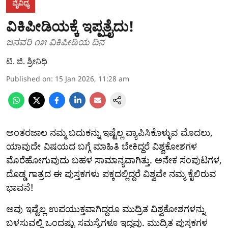
ವೈವಿಧ್ಯ
ವಿಕಿಪೀಡಿಯಕ್ಕೆ ಇಪ್ಪತ್ತೈದು!
ಜನವರಿ ೧೫ ವಿಕಿಪೀಡಿಯ ದಿನ
ಟಿ. ಜಿ. ಶ್ರೀನಿಧಿ
Published on
:
15 Jan 2026, 11:28 am
ಅಂತರಜಾಲ ನಮ್ಮ ಬದುಕನ್ನು ಇಷ್ಟೆಲ್ಲ ವ್ಯಾಪಿಸಿಕೊಳ್ಳುವ ಮೊದಲು,
ಯಾವುದೇ ವಿಷಯದ ಬಗ್ಗೆ ಮಾಹಿತಿ ಬೇಕಿದ್ದರೆ ವಿಶ್ವಕೋಶಗಳ
ಮೊರೆಹೋಗುವುದು ಬಹಳ ಸಾಮಾನ್ಯವಾಗಿತ್ತು. ಅನೇಕ ಸಂಪುಟಗಳ,
ದೊಡ್ಡ ಗಾತ್ರದ ಈ ಪುಸ್ತಕಗಳು ಪಕ್ಕದಲ್ಲಿದ್ದರೆ ವಿಶ್ವವೇ ನಮ್ಮ ಕೈಲಿರುವ
ಭಾವನೆ!
ಅವು ಇಷ್ಟೆಲ್ಲ ಉಪಯುಕ್ತವಾಗಿದ್ದರೂ ಮುದ್ರಿತ ವಿಶ್ವಕೋಶಗಳನ್ನು
ಬಳಸುವಲ್ಲಿ ಒಂದಷ್ಟು ಸಮಸ್ಯೆಗಳೂ ಇದ್ದವು. ಮುದ್ರಿತ ಪುಸ್ತಕಗಳ