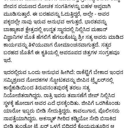
ಜೀವನ ಪಯಣದ ರೋಚಕ ಸಂಗತಿಗಳನ್ನು ಬಹಳ ಆಪ್ತವಾಗಿ
ಮೂಡಿಸುತ್ತಾರೆ. ಈ ಬರಹವನ್ನು ಓದುತ್ತಿದ್ದರೆ, ಅಲ್ಲೇ - ಅವರ
ಪಕ್ಕದಲ್ಲೇ ನಾವು ಇರುವ ಅನುಭವ ಆಗುತ್ತದೆ. ಭಾರತವನ್ನು
ಬಾಹ್ಯಾಕಾಶ ಕ್ಷೇತ್ರದಲ್ಲಿ ಉನ್ನತ ಸ್ಥಾನದಲ್ಲಿ ನಿಲ್ಲಿಸಿದ ಮಹಾನ್
ವಿಜ್ಞಾನಿಗಳ ಜೊತೆ ಹೆಗಲಿಗೆ ಹೆಗಲುಕೊಟ್ಟು ಶ್ರೀ ಸತ್ಯ ಅವರು ಮಾಡಿದ
ಕಾರ್ಯವನ್ನು ತಿಳಿಯುವಾಗ ರೋಮಾಂಚನವಾಗುತ್ತದೆ. ಸತ್ಯರ
ಬರಹದ ಜೊತೆಗೆ ಈ ಕೃತಿಯಲ್ಲಿ ಅಪರೂಪದ ಚಿತ್ರಗಳ ಸಂಗ್ರಹವೂ
ಇದೆ.
ಇದರಲ್ಲಿರುವ ಒಂದು ಅನುಭವ ಹೀಗಿದೆ: ರಾಕೆಟ್ಟಿಗೆ ಬೇಕಾದ ಇಂಧನ
ಸಮ್ಮಿಶ್ರಣದ ನೋದಕಗಳ ಸ್ಫೋಟಕವನ್ನು ಜೀಪಿನ ಟ್ರೈಲರ್‌ನಲ್ಲಿ
ಕಾರೈಕುಡಿಯಿಂದ ತಿರುವನಂತಪುರಕ್ಕೆ ತರಲು ಸತ್ಯ
ನಿಯೋಜಿತರಾಗಿದ್ದರು. ರಾತ್ರಿ ಇವರು ತಪಾಸಣೆಗೆ ಜೀಪ್ ನಿಲ್ಲಿಸಿದ
ಸ್ಥಳಕ್ಕೆ ಹೋದಾಗ ಅವರ ಎದೆ ಧಸಕ್ಕೆಂದಿತು. ಜೀಪಿಗೆ ಒರಗಿಕೊಂಡು
ಯಾರೋ ಇಬ್ಬರು ಬೀಡಿ ಸೇದುತ್ತಿದ್ದರು. ಕಾವಲುಗಾರ, ಪೊಲೀಸರು
ನಾಪತ್ತೆಯಾಗಿದ್ದರು. ಅಕಸ್ಮಾತ್ ಗೀರಿದ ಕಡ್ಡಿಯೋ ಸೇದಿ ಬಿಸಾಕಿದ
ಬೀಡಿ ತುಂಡೋ ಟ್ರೈಲರ್‌ ಒಳಗೆ ಬಿದ್ದಿದರೆ ಕೊಯಮತ್ತೂರಿನ ಆ