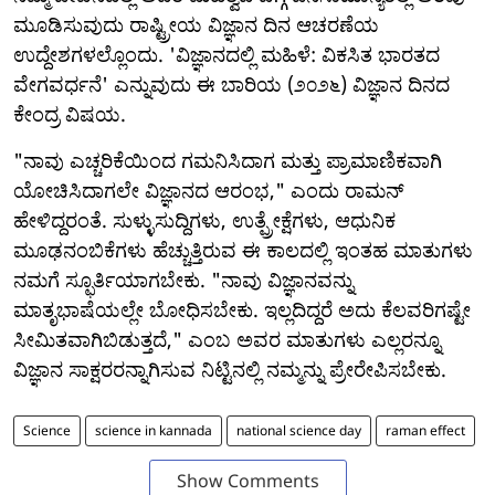
ಮೂಡಿಸುವುದು ರಾಷ್ಟ್ರೀಯ ವಿಜ್ಞಾನ ದಿನ ಆಚರಣೆಯ
ಉದ್ದೇಶಗಳಲ್ಲೊಂದು. 'ವಿಜ್ಞಾನದಲ್ಲಿ ಮಹಿಳೆ: ವಿಕಸಿತ ಭಾರತದ
ವೇಗವರ್ಧನೆ' ಎನ್ನುವುದು ಈ ಬಾರಿಯ (೨೦೨೬) ವಿಜ್ಞಾನ ದಿನದ
ಕೇಂದ್ರ ವಿಷಯ.
"ನಾವು ಎಚ್ಚರಿಕೆಯಿಂದ ಗಮನಿಸಿದಾಗ ಮತ್ತು ಪ್ರಾಮಾಣಿಕವಾಗಿ
ಯೋಚಿಸಿದಾಗಲೇ ವಿಜ್ಞಾನದ ಆರಂಭ," ಎಂದು ರಾಮನ್
ಹೇಳಿದ್ದರಂತೆ. ಸುಳ್ಳುಸುದ್ದಿಗಳು, ಉತ್ಪ್ರೇಕ್ಷೆಗಳು, ಆಧುನಿಕ
ಮೂಢನಂಬಿಕೆಗಳು ಹೆಚ್ಚುತ್ತಿರುವ ಈ ಕಾಲದಲ್ಲಿ ಇಂತಹ ಮಾತುಗಳು
ನಮಗೆ ಸ್ಫೂರ್ತಿಯಾಗಬೇಕು. "ನಾವು ವಿಜ್ಞಾನವನ್ನು
ಮಾತೃಭಾಷೆಯಲ್ಲೇ ಬೋಧಿಸಬೇಕು. ಇಲ್ಲದಿದ್ದರೆ ಅದು ಕೆಲವರಿಗಷ್ಟೇ
ಸೀಮಿತವಾಗಿಬಿಡುತ್ತದೆ," ಎಂಬ ಅವರ ಮಾತುಗಳು ಎಲ್ಲರನ್ನೂ
ವಿಜ್ಞಾನ ಸಾಕ್ಷರರನ್ನಾಗಿಸುವ ನಿಟ್ಟಿನಲ್ಲಿ ನಮ್ಮನ್ನು ಪ್ರೇರೇಪಿಸಬೇಕು.
Science
science in kannada
national science day
raman effect
Show Comments