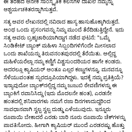
ಈ ತರಹದ ಅನೇಕ ಸಾಂಸ್ಕೃತಿಕ ಕೆಲಸಗಳ ದಾಖಲೆ ನಮ್ಮನ್ನು
ಆಶ್ಚರ್ಯಚಕಿತರನ್ನಾಗಿಸುತ್ತವೆ.
ಸತ್ಯ ಅವರ ಲೇಖನದಲ್ಲಿ ನವಿರಾದ ಹಾಸ್ಯ ಹಾಸುಹೊಕ್ಕಾಗಿರುತ್ತದೆ.
ಅಂಥ ಒಂದು ಪ್ರಸಂಗವನ್ನು ನಿಮ್ಮ ಮುಂದೆ ತೆರೆದಿಡುತ್ತಿದ್ದೇನೆ. ಇದು
ಸತ್ಯ ಅವರು ಬ್ರಹ್ಮಚಾರಿಯಾಗಿದ್ದಾಗ ನಡೆದ ಘಟನೆ: "ಒಮ್ಮೆ
ಸಿಂಡಿಕೇಟ್ ಬ್ಯಾಂಕ್ ಮಹಿಳಾ ಸಿಬ್ಬಂದಿಗಳಿಗೆಂದೇ ಮೀಸಲಾದ
ಒಂದು ಶಾಖೆಯನ್ನು ತಿರುವನಂತಪುರದಲ್ಲಿ ತೆರೆಯಿತು. ಅಲ್ಲಿದ್ದ
ಮಹಿಳೆಯರೆಲ್ಲಾ ನಮ್ಮ ಕಣ್ಣಿಗೆ ವಿಶ್ವಸುಂದರಿಯರ ಹಾಗೇ ಕಂಡರು.
ಅದರಲ್ಲೂ ಕ್ಯಾಷಿಯರ್ ಅಂತೂ ಎಲ್ಲರ ಕಣ್ಣುಗಳನ್ನೂ, ಮನವನ್ನೂ
ಸೆಳೆಯುವಂತಹ ಸ್ಪುರದ್ರೂಪಿಯಾಗಿದ್ದಳು. ಇದಕ್ಕೆ ನಮ್ಮ ಪ್ರತಿಕ್ರಿಯೆ?
ಇನ್ಯಾವುದೋ ಬ್ಯಾಂಕ್‌ನಲ್ಲಿದ್ದ ನಮ್ಮ ಜುಜುಬಿ ಠೇವಣಿಗಳನ್ನು ಈ
ಬ್ಯಾಂಕಿಗೆ ರವಾನಿಸಿದ್ದು (ಇದು ಮೊದಲನೇ ಹಂತ), ಎರಡನೇ
ಹಂತದಲ್ಲಿ ಶನಿವಾರಗಳು ನಮಗೆ ರಜಾ ದಿನಗಳಾದುದ್ದರಿಂದ
ಸಾವಧಾನವಾಗಿ ಸ್ವಲ್ಪ ಸ್ವಲ್ಪ ದುಡ್ಡು ಎಳೆಯುವುದು. ಇನ್ನೂರು
ರೂಪಾಯಿ ಬೇಕಾದರೆ ಎರಡು ಬಾರಿ ನೂರು ರೂಪಾಯಿ ಚೆಕ್‌ಗಳನ್ನು
ಪಾವತಿಸೋದು. ಹೀಗಾಗಿ ಕ್ಯಾಷಿಯರ್ ಮುಂದೆ ಎರಡರಷ್ಟು ಹೊತ್ತು