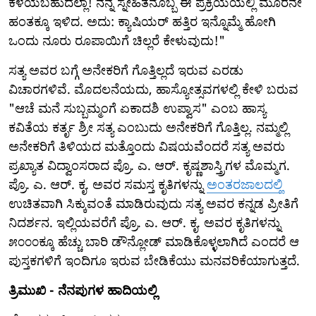
ಕಳೆಯಬಹುದಲ್ಲಾ! ನನ್ನ ಸ್ನೇಹಿತನೊಬ್ಬ ಈ ಪ್ರಕ್ರಿಯೆಯಲ್ಲಿ ಮೂರನೇ
ಹಂತಕ್ಕೂ ಇಳಿದ. ಅದು: ಕ್ಯಾಷಿಯರ್ ಹತ್ತಿರ ಇನ್ನೊಮ್ಮೆ ಹೋಗಿ
ಒಂದು ನೂರು ರೂಪಾಯಿಗೆ ಚಿಲ್ಲರೆ ಕೇಳುವುದು!"
ಸತ್ಯ ಅವರ ಬಗ್ಗೆ ಅನೇಕರಿಗೆ ಗೊತ್ತಿಲ್ಲದೆ ಇರುವ ಎರಡು
ವಿಚಾರಗಳಿವೆ. ಮೊದಲನೆಯದು, ಹಾಸ್ಯೋತ್ಸವಗಳಲ್ಲಿ ಕೇಳಿ ಬರುವ
"ಆಚೆ ಮನೆ ಸುಬ್ಬಮ್ಮಂಗೆ ಏಕಾದಶಿ ಉಪ್ವಾಸ" ಎಂಬ ಹಾಸ್ಯ
ಕವಿತೆಯ ಕರ್ತೃ ಶ್ರೀ ಸತ್ಯ ಎಂಬುದು ಅನೇಕರಿಗೆ ಗೊತ್ತಿಲ್ಲ. ನಮ್ಮಲ್ಲಿ
ಅನೇಕರಿಗೆ ತಿಳಿಯದ ಮತ್ತೊಂದು ವಿಷಯವೆಂದರೆ ಸತ್ಯ ಅವರು
ಪ್ರಖ್ಯಾತ ವಿದ್ವಾಂಸರಾದ ಪ್ರೊ. ಎ. ಆರ್. ಕೃಷ್ಣಶಾಸ್ತ್ರಿಗಳ ಮೊಮ್ಮಗ.
ಪ್ರೊ. ಎ. ಆರ್. ಕೃ. ಅವರ ಸಮಸ್ತ ಕೃತಿಗಳನ್ನು
ಅಂತರಜಾಲದಲ್ಲಿ
ಉಚಿತವಾಗಿ ಸಿಕ್ಕುವಂತೆ ಮಾಡಿರುವುದು ಸತ್ಯ ಅವರ ಕನ್ನಡ ಪ್ರೀತಿಗೆ
ನಿದರ್ಶನ. ಇಲ್ಲಿಯವರೆಗೆ ಪ್ರೊ. ಎ. ಆರ್. ಕೃ. ಅವರ ಕೃತಿಗಳನ್ನು
೫೦೦೦ಕ್ಕೂ ಹೆಚ್ಚು ಬಾರಿ ಡೌನ್ಲೋಡ್ ಮಾಡಿಕೊಳ್ಳಲಾಗಿದೆ ಎಂದರೆ ಆ
ಪುಸ್ತಕಗಳಿಗೆ ಇಂದಿಗೂ ಇರುವ ಬೇಡಿಕೆಯು ಮನವರಿಕೆಯಾಗುತ್ತದೆ.
ತ್ರಿಮುಖಿ - ನೆನಪುಗಳ ಹಾದಿಯಲ್ಲಿ