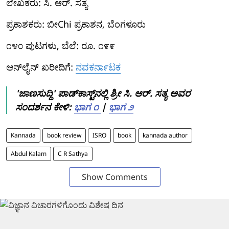
ಲೇಖಕರು: ಸಿ. ಆರ್. ಸತ್ಯ
ಪ್ರಕಾಶಕರು: ಬೀChi ಪ್ರಕಾಶನ, ಬೆಂಗಳೂರು
೧೪೦ ಪುಟಗಳು, ಬೆಲೆ: ರೂ. ೧೯೯
ಆನ್‍ಲೈನ್ ಖರೀದಿಗೆ:
ನವಕರ್ನಾಟಕ
'ಜಾಣಸುದ್ದಿ' ಪಾಡ್‌ಕಾಸ್ಟ್‌ನಲ್ಲಿ ಶ್ರೀ ಸಿ. ಆರ್. ಸತ್ಯ ಅವರ
ಸಂದರ್ಶನ ಕೇಳಿ:
ಭಾಗ ೧
|
ಭಾಗ ೨
Kannada
book review
ISRO
book
kannada author
Abdul Kalam
C R Sathya
Show Comments