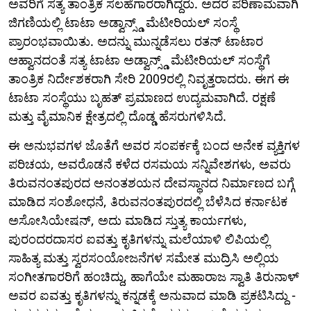
ಅವರಿಗೆ ಸತ್ಯ ತಾಂತ್ರಿಕ ಸಲಹೆಗಾರರಾಗಿದ್ದರು. ಅದರ ಪರಿಣಾಮವಾಗಿ
ಜಿಗಣಿಯಲ್ಲಿ ಟಾಟಾ ಅಡ್ವಾನ್ಸ್ಡ್ ಮೆಟೀರಿಯಲ್ ಸಂಸ್ಥೆ
ಪ್ರಾರಂಭವಾಯಿತು. ಅದನ್ನು ಮುನ್ನಡೆಸಲು ರತನ್ ಟಾಟಾರ
ಆಹ್ವಾನದಂತೆ ಸತ್ಯ ಟಾಟಾ ಅಡ್ವಾನ್ಸ್ಡ್ ಮೆಟೀರಿಯಲ್ ಸಂಸ್ಥೆಗೆ
ತಾಂತ್ರಿಕ ನಿರ್ದೇಶಕರಾಗಿ ಸೇರಿ 2009ರಲ್ಲಿ ನಿವೃತ್ತರಾದರು. ಈಗ ಈ
ಟಾಟಾ ಸಂಸ್ಥೆಯು ಬೃಹತ್ ಪ್ರಮಾಣದ ಉದ್ಯಮವಾಗಿದೆ. ರಕ್ಷಣೆ
ಮತ್ತು ವೈಮಾನಿಕ ಕ್ಷೇತ್ರದಲ್ಲಿ ದೊಡ್ಡ ಹೆಸರುಗಳಿಸಿದೆ.
ಈ ಅನುಭವಗಳ ಜೊತೆಗೆ ಅವರ ಸಂಪರ್ಕಕ್ಕೆ ಬಂದ ಅನೇಕ ವ್ಯಕ್ತಿಗಳ
ಪರಿಚಯ, ಅವರೊಡನೆ ಕಳೆದ ರಸಮಯ ಸನ್ನಿವೇಶಗಳು, ಅವರು
ತಿರುವನಂತಪುರದ ಅನಂತಶಯನ ದೇವಸ್ಥಾನದ ನಿರ್ಮಾಣದ ಬಗ್ಗೆ
ಮಾಡಿದ ಸಂಶೋಧನೆ, ತಿರುವನಂತಪುರದಲ್ಲಿ ಬೆಳೆಸಿದ ಕರ್ನಾಟಕ
ಅಸೋಸಿಯೇಷನ್, ಅದು ಮಾಡಿದ ಸ್ತುತ್ಯ ಕಾರ್ಯಗಳು,
ಪುರಂದರದಾಸರ ಐವತ್ತು ಕೃತಿಗಳನ್ನು ಮಲೆಯಾಳಿ ಲಿಪಿಯಲ್ಲಿ
ಸಾಹಿತ್ಯ ಮತ್ತು ಸ್ವರಸಂಯೋಜನೆಗಳ ಸಮೇತ ಮುದ್ರಿಸಿ ಅಲ್ಲಿಯ
ಸಂಗೀತಗಾರರಿಗೆ ಹಂಚಿದ್ದು, ಹಾಗೆಯೇ ಮಹಾರಾಜ ಸ್ವಾತಿ ತಿರುನಾಳ್
ಅವರ ಐವತ್ತು ಕೃತಿಗಳನ್ನು ಕನ್ನಡಕ್ಕೆ ಅನುವಾದ ಮಾಡಿ ಪ್ರಕಟಿಸಿದ್ದು -