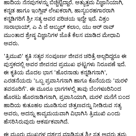
ಹಾದಿಯ ನೆನಪುಗಳನ್ನು ಬಿಚ್ಚಿಟ್ಟಿದ್ದಾರೆ. ಅತ್ಯುತ್ತಮ ವಿಜ್ಞಾನಿಯಾಗಿ,
ಕನ್ನಡ ಹಾಗೂ ಇಂಗ್ಲಿಷ್ ಲೇಖಕರಾಗಿ, ಹಾಸ್ಯಬರಹಗಾರರಾಗಿ
ಕನ್ನಡಿಗರಿಗೆ ಶ್ರೀ ಸತ್ಯ ಅವರ ಪರಿಚಯ ಇದ್ದೇ ಇದೆ. ವಿಕ್ರಂ
ಸಾರಾಭಾಯ್, ಎ ಪಿ ಜೆ ಅಬ್ದುಲ್ ಕಲಾಂ, ಯು ಆರ್ ರಾವ್
ಮುಂತಾದ ಶ್ರೇಷ್ಠ ವಿಜ್ಞಾನಿಗಳ ಜೊತೆ ಕೆಲಸ ಮಾಡಿದ ಮೇಧಾವಿ
ಅವರು.
'ತ್ರಿಮುಖಿ' ಕೃತಿ ಸತ್ಯರ ಸಂಪೂರ್ಣ ಜೀವನ ಚರಿತ್ರೆ ಅಲ್ಲದಿದ್ದರೂ ಈ
ಪುಸ್ತಕದಲ್ಲಿ ಅವರ ಜೀವನದ ಪ್ರಮುಖ ಘಟ್ಟಗಳು ನಿರೂಪಣೆ ಇದೆ.
ಈ ಕೃತಿಯ ಮೊದಲ ಭಾಗ 'ಹೊರನಾಡು ಕನ್ನಡಿಗನಾಗಿ',
ಎರಡನೆಯದು 'ಒಬ್ಬ ಪ್ರವಾಸಿಗನಾಗಿ ಹಾಗೂ ಕೊನೆಯದು 'ಮರಳಿ
ತವರೂರಿಗೆ'. ಈ ಮೂರೂ ಭಾಗಗಳಲ್ಲಿ ತಾವು ಬೆಂಗಳೂರಿನಿಂದ
ಹೊರಟು ಹೊರನಾಡಿಗನಾಗಿ, ಪ್ರವಾಸಿಯಾಗಿ, ಮರಳಿ ಮನೆಗೆ ಬಂದ
ಹಾದಿಯ ಕುತೂಹಲ ಮೂಡಿಸುವ ಚಿತ್ರಣವನ್ನು ನೀಡಿರುವ ಸತ್ಯ
ಅವರು, ಅದನ್ನು ಕಾವ್ಯಮಯವಾಗಿ ವಿಭಾಗಿಸಿ ತ್ರಿಮುಖಿ ಎಂದು
ಹೆಸರಿಸಿರುವುದು ಆಕರ್ಷಕವಾಗಿದೆ.
ಈ ಮೂರು ಮುಖಗಳ ದರ್ಶನ ಮಾಡಿಸುತ್ತ ಶ್ರೀ ಸತ್ಯ ಅವರು ತಮ್ಮ