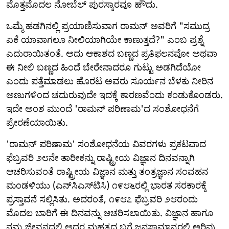
ಮೊತ್ತಮೊದಲ ನೋಬೆಲ್ ಪುರಸ್ಕಾರವೂ ಹೌದು.
ಒಮ್ಮೆ ಹಡಗಿನಲ್ಲಿ ಪ್ರಯಾಣಿಸುವಾಗ ರಾಮನ್ ಅವರಿಗೆ "ಸಮುದ್ರ
ಏಕೆ ಯಾವಾಗಲೂ ನೀಲಿಯಾಗಿಯೇ ಕಾಣುತ್ತದೆ?" ಎಂಬ ಪ್ರಶ್ನೆ
ಎದುರಾಯಿತಂತೆ. ಅದು ಆಕಾಶದ ಬಣ್ಣದ ಪ್ರತಿಫಲನವೋ ಅಥವಾ
ಈ ನೀಲಿ ಬಣ್ಣದ ಹಿಂದೆ ಬೇರೇನಾದರೂ ಗುಟ್ಟು ಅಡಗಿದೆಯೋ
ಎಂದು ಪತ್ತೆಮಾಡಲು ಹೊರಟ ಅವರು ಸೂರ್ಯನ ಬೆಳಕು ನೀರಿನ
ಅಣುಗಳಿಂದ ಚದುರುವುದೇ ಇದಕ್ಕೆ ಕಾರಣವೆಂದು ಕಂಡುಕೊಂಡರು.
ಇದೇ ಅಂಶ ಮುಂದೆ 'ರಾಮನ್ ಪರಿಣಾಮ'ದ ಸಂಶೋಧನೆಗೆ
ಪ್ರೇರಣೆಯಾಯಿತು.
'ರಾಮನ್ ಪರಿಣಾಮ' ಸಂಶೋಧನೆಯ ವಿವರಗಳು ಪ್ರಕಟವಾದ
ಫೆಬ್ರವರಿ ೨೮ನೇ ತಾರೀಕನ್ನು ರಾಷ್ಟ್ರೀಯ ವಿಜ್ಞಾನ ದಿನವನ್ನಾಗಿ
ಆಚರಿಸುವಂತೆ ರಾಷ್ಟ್ರೀಯ ವಿಜ್ಞಾನ ಮತ್ತು ತಂತ್ರಜ್ಞಾನ ಸಂವಹನ
ಮಂಡಳಿಯು (ಎನ್‌ಸಿಎಸ್‌ಟಿಸಿ) ೧೯೮೬ರಲ್ಲಿ ಭಾರತ ಸರಕಾರಕ್ಕೆ
ಪ್ರಸ್ತಾವನೆ ಸಲ್ಲಿಸಿತು. ಅದರಂತೆ, ೧೯೮೭ ಫೆಬ್ರವರಿ ೨೮ರಂದು
ಮೊದಲ ಬಾರಿಗೆ ಈ ದಿನವನ್ನು ಆಚರಿಸಲಾಯಿತು. ವಿಜ್ಞಾನ ಹಾಗೂ
ನಮ್ಮ ಜೀವನದಲ್ಲಿ ಅದರ ಮಹತ್ವದ ಬಗ್ಗೆ ಜನಸಾಮಾನ್ಯರಲ್ಲಿ ಅರಿವು