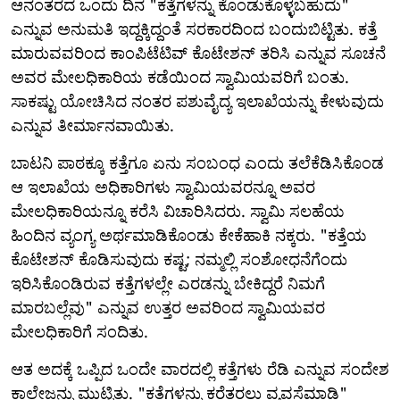
ಆನಂತರದ ಒಂದು ದಿನ "ಕತ್ತೆಗಳನ್ನು ಕೊಂಡುಕೊಳ್ಳಬಹುದು"
ಎನ್ನುವ ಅನುಮತಿ ಇದ್ದಕ್ಕಿದ್ದಂತೆ ಸರಕಾರದಿಂದ ಬಂದುಬಿಟ್ಟಿತು. ಕತ್ತೆ
ಮಾರುವವರಿಂದ ಕಾಂಪಿಟೆಟಿವ್ ಕೊಟೇಶನ್ ತರಿಸಿ ಎನ್ನುವ ಸೂಚನೆ
ಅವರ ಮೇಲಧಿಕಾರಿಯ ಕಡೆಯಿಂದ ಸ್ವಾಮಿಯವರಿಗೆ ಬಂತು.
ಸಾಕಷ್ಟು ಯೋಚಿಸಿದ ನಂತರ ಪಶುವೈದ್ಯ ಇಲಾಖೆಯನ್ನು ಕೇಳುವುದು
ಎನ್ನುವ ತೀರ್ಮಾನವಾಯಿತು.
ಬಾಟನಿ ಪಾಠಕ್ಕೂ ಕತ್ತೆಗೂ ಏನು ಸಂಬಂಧ ಎಂದು ತಲೆಕೆಡಿಸಿಕೊಂಡ
ಆ ಇಲಾಖೆಯ ಅಧಿಕಾರಿಗಳು ಸ್ವಾಮಿಯವರನ್ನೂ ಅವರ
ಮೇಲಧಿಕಾರಿಯನ್ನೂ ಕರೆಸಿ ವಿಚಾರಿಸಿದರು. ಸ್ವಾಮಿ ಸಲಹೆಯ
ಹಿಂದಿನ ವ್ಯಂಗ್ಯ ಅರ್ಥಮಾಡಿಕೊಂಡು ಕೇಕೆಹಾಕಿ ನಕ್ಕರು. "ಕತ್ತೆಯ
ಕೊಟೇಶನ್ ಕೊಡಿಸುವುದು ಕಷ್ಟ; ನಮ್ಮಲ್ಲಿ ಸಂಶೋಧನೆಗೆಂದು
ಇರಿಸಿಕೊಂಡಿರುವ ಕತ್ತೆಗಳಲ್ಲೇ ಎರಡನ್ನು ಬೇಕಿದ್ದರೆ ನಿಮಗೆ
ಮಾರಬಲ್ಲೆವು" ಎನ್ನುವ ಉತ್ತರ ಅವರಿಂದ ಸ್ವಾಮಿಯವರ
ಮೇಲಧಿಕಾರಿಗೆ ಸಂದಿತು.
ಆತ ಅದಕ್ಕೆ ಒಪ್ಪಿದ ಒಂದೇ ವಾರದಲ್ಲಿ ಕತ್ತೆಗಳು ರೆಡಿ ಎನ್ನುವ ಸಂದೇಶ
ಕಾಲೇಜನ್ನು ಮುಟ್ಟಿತು. "ಕತ್ತೆಗಳನ್ನು ಕರೆತರಲು ವ್ಯವಸ್ಥೆಮಾಡಿ"