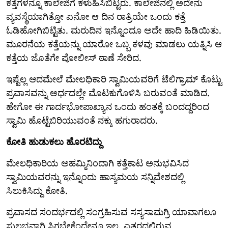
ಕತ್ತೆಗಳನ್ನೂ ಕಾಲೇಜಿಗೆ ಕಳುಹಿಸಿಬಿಟ್ಟರು. ಕಾಲೇಜಿನಲ್ಲಿ ಅದೇನು
ವ್ಯವಸ್ಥೆಯಾಗಿತ್ತೋ ಏನೋ ಆ ದಿನ ರಾತ್ರಿಯೇ ಒಂದು ಕತ್ತೆ
ಓಡಿಹೋಗಿಬಿಟ್ಟಿತು. ಮರುದಿನ ಇನ್ನೊಂದೂ ಅದೇ ಹಾದಿ ಹಿಡಿಯಿತು.
ಮೂರನೆಯ ಕತ್ತೆಯನ್ನು ಯಾರೋ ಒಬ್ಬ ಕಳವು ಮಾಡಲು ಯತ್ನಿಸಿ ಆ
ಕತ್ತೆಯ ಜೊತೆಗೇ ಪೋಲೀಸ್ ಠಾಣೆ ಸೇರಿದ.
ಇಷ್ಟೆಲ್ಲ ಆದಮೇಲೆ ಮೇಲಧಿಕಾರಿ ಸ್ವಾಮಿಯವರಿಗೆ ಟೆಲಿಗ್ರಾಮ್ ಕೊಟ್ಟು
ಪ್ರವಾಸವನ್ನು ಅರ್ಧದಲ್ಲೇ ಮೊಟಕುಗೊಳಿಸಿ ಬರುವಂತೆ ಮಾಡಿದ.
ಹೇಗೋ ಈ ಗಾರ್ದಭೋಪಾಖ್ಯಾನ ಒಂದು ಹಂತಕ್ಕೆ ಬಂದದ್ದರಿಂದ
ಸ್ವಾಮಿ ಹೊಟ್ಟೆಬಿರಿಯುವಂತೆ ನಕ್ಕು ಹಗುರಾದರು.
ಕೋತಿ ಹುಡುಕಲು ಹೊರಟಿದ್ದು
ಮೇಲಧಿಕಾರಿಯ ಅಹಮ್ಮಿನಿಂದಾಗಿ ಕತ್ತೆಕಾಟ ಅನುಭವಿಸಿದ
ಸ್ವಾಮಿಯವರನ್ನು ಇನ್ನೊಂದು ಹಾಸ್ಯಮಯ ಸನ್ನಿವೇಶದಲ್ಲಿ
ಸಿಲುಕಿಸಿದ್ದು ಕೋತಿ.
ಪ್ರವಾಸದ ಸಂದರ್ಭದಲ್ಲಿ ಸಂಗ್ರಹಿಸುವ ಸಸ್ಯಸಾಮಗ್ರಿ ಯಾವಾಗಲೂ
ಸುಲಭವಾಗಿ ಸಿಗಬೇಕೆಂದೇನೂ ಇಲ್ಲ. ಎತ್ತರದಲ್ಲಿರುವ