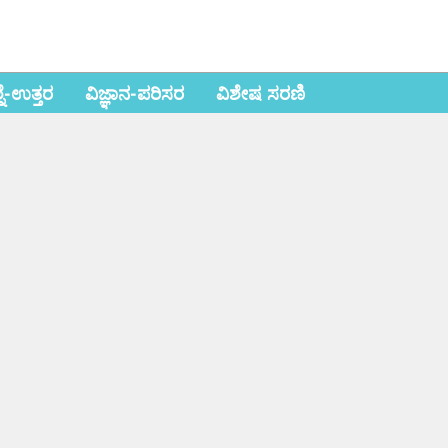
ಶ್ನೆ-ಉತ್ತರ
ವಿಜ್ಞಾನ-ಪರಿಸರ
ವಿಶೇಷ ಸರಣಿ