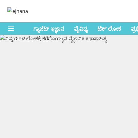
ಗ್ಯಾಜೆಟ್ ಇಜ್ಞಾನ
ವೈವಿಧ್ಯ
ಟೆಕ್ ಲೋಕ
ಪ್ರ