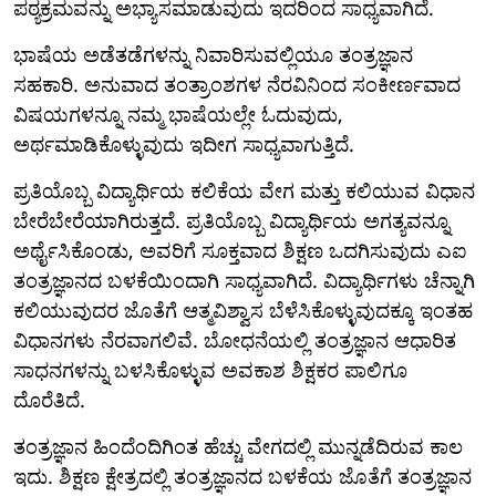
ಪಠ್ಯಕ್ರಮವನ್ನು ಅಭ್ಯಾಸಮಾಡುವುದು ಇದರಿಂದ ಸಾಧ್ಯವಾಗಿದೆ.
ಭಾಷೆಯ ಅಡೆತಡೆಗಳನ್ನು ನಿವಾರಿಸುವಲ್ಲಿಯೂ ತಂತ್ರಜ್ಞಾನ
ಸಹಕಾರಿ. ಅನುವಾದ ತಂತ್ರಾಂಶಗಳ ನೆರವಿನಿಂದ ಸಂಕೀರ್ಣವಾದ
ವಿಷಯಗಳನ್ನೂ ನಮ್ಮ ಭಾಷೆಯಲ್ಲೇ ಓದುವುದು,
ಅರ್ಥಮಾಡಿಕೊಳ್ಳುವುದು ಇದೀಗ ಸಾಧ್ಯವಾಗುತ್ತಿದೆ.
ಪ್ರತಿಯೊಬ್ಬ ವಿದ್ಯಾರ್ಥಿಯ ಕಲಿಕೆಯ ವೇಗ ಮತ್ತು ಕಲಿಯುವ ವಿಧಾನ
ಬೇರೆಬೇರೆಯಾಗಿರುತ್ತದೆ. ಪ್ರತಿಯೊಬ್ಬ ವಿದ್ಯಾರ್ಥಿಯ ಅಗತ್ಯವನ್ನೂ
ಅರ್ಥೈಸಿಕೊಂಡು, ಅವರಿಗೆ ಸೂಕ್ತವಾದ ಶಿಕ್ಷಣ ಒದಗಿಸುವುದು ಎಐ
ತಂತ್ರಜ್ಞಾನದ ಬಳಕೆಯಿಂದಾಗಿ ಸಾಧ್ಯವಾಗಿದೆ. ವಿದ್ಯಾರ್ಥಿಗಳು ಚೆನ್ನಾಗಿ
ಕಲಿಯುವುದರ ಜೊತೆಗೆ ಆತ್ಮವಿಶ್ವಾಸ ಬೆಳೆಸಿಕೊಳ್ಳುವುದಕ್ಕೂ ಇಂತಹ
ವಿಧಾನಗಳು ನೆರವಾಗಲಿವೆ. ಬೋಧನೆಯಲ್ಲಿ ತಂತ್ರಜ್ಞಾನ ಆಧಾರಿತ
ಸಾಧನಗಳನ್ನು ಬಳಸಿಕೊಳ್ಳುವ ಅವಕಾಶ ಶಿಕ್ಷಕರ ಪಾಲಿಗೂ
ದೊರೆತಿದೆ.
ತಂತ್ರಜ್ಞಾನ ಹಿಂದೆಂದಿಗಿಂತ ಹೆಚ್ಚು ವೇಗದಲ್ಲಿ ಮುನ್ನಡೆದಿರುವ ಕಾಲ
ಇದು. ಶಿಕ್ಷಣ ಕ್ಷೇತ್ರದಲ್ಲಿ ತಂತ್ರಜ್ಞಾನದ ಬಳಕೆಯ ಜೊತೆಗೆ ತಂತ್ರಜ್ಞಾನ