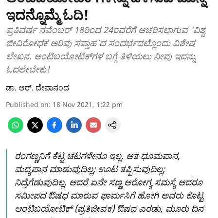
ಇದನ್ನೊಮ್ಮೆ ಓದಿ!
ಪ್ರತಿವರ್ಷ ನವೆಂಬರ್ 18ರಿಂದ 24ರವರೆಗೆ ಆಚರಿಸಲಾಗುವ 'ವಿಶ್ವ
ಜೀವಿರೋಧಕ ಅರಿವು ಸಪ್ತಾಹ'ದ ಸಂದರ್ಭದಲ್ಲೊಂದು ವಿಶೇಷ
ಲೇಖನ. ಆಂಟಿಬಯೋಟಿಕ್‌ಗಳ ಬಗ್ಗೆ ತಿಳಿಯಲು ನೀವು ಇದನ್ನು
ಓದಲೇಬೇಕು!
ಡಾ. ಆರ್. ದೇವಾನಂದ
Published on
:
18 Nov 2021, 1:22 pm
ರಂಗಣ್ಣನಿಗೆ ಕೆಟ್ಟ ಚಟಗಳೇನೂ ಇಲ್ಲ. ಆತ ಧೂಮಪಾನ,
ಮದ್ಯಪಾನ ಮಾಡುವುದಿಲ್ಲ; ಊಟ ತಪ್ಪಿಸುವುದಿಲ್ಲ;
ನಿದ್ರೆಗೆಡುವುದಿಲ್ಲ. ಆದರೆ ಏನೇ ಸಣ್ಣ ಆರೋಗ್ಯ ಸಮಸ್ಯೆ ಆದರೂ
ಸಮೀಪದ ಔಷಧ ಮಾರುವ ಫಾರ್ಮಸಿಗೆ ಹೋಗಿ ಅವರು ಕೊಟ್ಟ
ಆಂಟಿಬಯೋಟಿಕ್ (ಪ್ರತಿಜೀವಕ) ಔಷಧ ಎರಡು, ಮೂರು ದಿನ