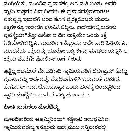
ಮುಗಿಯಿತು. ಮುಂದಿನ ಪ್ರವಾಸಕ್ಕೂ ಅನುಮತಿ ಬಂತು. ಆದರೆ
ಸ್ವಾಮಿ ಮತ್ತವರ ವಿದ್ಯಾರ್ಥಿಗಳು ಈ ಪ್ರವಾಸದಲ್ಲಿರುವಾಗಲೇ
ಪಶುವೈದ್ಯ ಇಲಾಖೆಗೆ ಬಂದ ಹೊಸ ಡೈರೆಕ್ಟರೊಬ್ಬರು ಮೂರು
ಕತ್ತೆಗಳನ್ನೂ ಕಾಲೇಜಿಗೆ ಕಳುಹಿಸಿಬಿಟ್ಟರು. ಕಾಲೇಜಿನಲ್ಲಿ ಅದೇನು
ವ್ಯವಸ್ಥೆಯಾಗಿತ್ತೋ ಏನೋ ಆ ದಿನ ರಾತ್ರಿಯೇ ಒಂದು ಕತ್ತೆ
ಓಡಿಹೋಗಿಬಿಟ್ಟಿತು. ಮರುದಿನ ಇನ್ನೊಂದೂ ಅದೇ ಹಾದಿ ಹಿಡಿಯಿತು.
ಮೂರನೆಯ ಕತ್ತೆಯನ್ನು ಯಾರೋ ಒಬ್ಬ ಕಳವು ಮಾಡಲು ಯತ್ನಿಸಿ ಆ
ಕತ್ತೆಯ ಜೊತೆಗೇ ಪೋಲೀಸ್ ಠಾಣೆ ಸೇರಿದ.
ಇಷ್ಟೆಲ್ಲ ಆದಮೇಲೆ ಮೇಲಧಿಕಾರಿ ಸ್ವಾಮಿಯವರಿಗೆ ಟೆಲಿಗ್ರಾಮ್ ಕೊಟ್ಟು
ಪ್ರವಾಸವನ್ನು ಅರ್ಧದಲ್ಲೇ ಮೊಟಕುಗೊಳಿಸಿ ಬರುವಂತೆ ಮಾಡಿದ.
ಹೇಗೋ ಈ ಗಾರ್ದಭೋಪಾಖ್ಯಾನ ಒಂದು ಹಂತಕ್ಕೆ ಬಂದದ್ದರಿಂದ
ಸ್ವಾಮಿ ಹೊಟ್ಟೆಬಿರಿಯುವಂತೆ ನಕ್ಕು ಹಗುರಾದರು.
ಕೋತಿ ಹುಡುಕಲು ಹೊರಟಿದ್ದು
ಮೇಲಧಿಕಾರಿಯ ಅಹಮ್ಮಿನಿಂದಾಗಿ ಕತ್ತೆಕಾಟ ಅನುಭವಿಸಿದ
ಸ್ವಾಮಿಯವರನ್ನು ಇನ್ನೊಂದು ಹಾಸ್ಯಮಯ ಸನ್ನಿವೇಶದಲ್ಲಿ