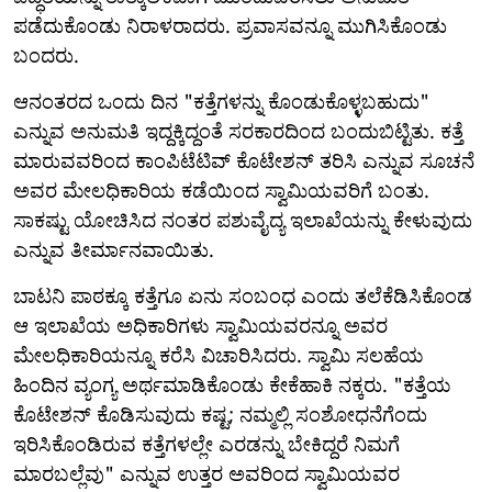
ಪಡೆದುಕೊಂಡು ನಿರಾಳರಾದರು. ಪ್ರವಾಸವನ್ನೂ ಮುಗಿಸಿಕೊಂಡು
ಬಂದರು.
ಆನಂತರದ ಒಂದು ದಿನ "ಕತ್ತೆಗಳನ್ನು ಕೊಂಡುಕೊಳ್ಳಬಹುದು"
ಎನ್ನುವ ಅನುಮತಿ ಇದ್ದಕ್ಕಿದ್ದಂತೆ ಸರಕಾರದಿಂದ ಬಂದುಬಿಟ್ಟಿತು. ಕತ್ತೆ
ಮಾರುವವರಿಂದ ಕಾಂಪಿಟೆಟಿವ್ ಕೊಟೇಶನ್ ತರಿಸಿ ಎನ್ನುವ ಸೂಚನೆ
ಅವರ ಮೇಲಧಿಕಾರಿಯ ಕಡೆಯಿಂದ ಸ್ವಾಮಿಯವರಿಗೆ ಬಂತು.
ಸಾಕಷ್ಟು ಯೋಚಿಸಿದ ನಂತರ ಪಶುವೈದ್ಯ ಇಲಾಖೆಯನ್ನು ಕೇಳುವುದು
ಎನ್ನುವ ತೀರ್ಮಾನವಾಯಿತು.
ಬಾಟನಿ ಪಾಠಕ್ಕೂ ಕತ್ತೆಗೂ ಏನು ಸಂಬಂಧ ಎಂದು ತಲೆಕೆಡಿಸಿಕೊಂಡ
ಆ ಇಲಾಖೆಯ ಅಧಿಕಾರಿಗಳು ಸ್ವಾಮಿಯವರನ್ನೂ ಅವರ
ಮೇಲಧಿಕಾರಿಯನ್ನೂ ಕರೆಸಿ ವಿಚಾರಿಸಿದರು. ಸ್ವಾಮಿ ಸಲಹೆಯ
ಹಿಂದಿನ ವ್ಯಂಗ್ಯ ಅರ್ಥಮಾಡಿಕೊಂಡು ಕೇಕೆಹಾಕಿ ನಕ್ಕರು. "ಕತ್ತೆಯ
ಕೊಟೇಶನ್ ಕೊಡಿಸುವುದು ಕಷ್ಟ; ನಮ್ಮಲ್ಲಿ ಸಂಶೋಧನೆಗೆಂದು
ಇರಿಸಿಕೊಂಡಿರುವ ಕತ್ತೆಗಳಲ್ಲೇ ಎರಡನ್ನು ಬೇಕಿದ್ದರೆ ನಿಮಗೆ
ಮಾರಬಲ್ಲೆವು" ಎನ್ನುವ ಉತ್ತರ ಅವರಿಂದ ಸ್ವಾಮಿಯವರ