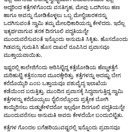
ಆದ್ದರಿಂದ ಕತ್ತೆಗಳಿಗೊಂದು ವಸತಿಗೃಹ, ಮೇವು ಒದಗಿಸಲು ಹಣ
ಹಾಗೂ ಅವನ್ನು ನೋಡಿಕೊಳ್ಳಲು ಒಬ್ಬ ಮೇಲ್ವಿಚಾರಕನನ್ನು
ಒದಗಿಸುವಂತೆ ಸ್ವಾಮಿ ತಮ್ಮ ಮೇಲಧಿಕಾರಿಯನ್ನು ಕೇಳಿದರು. ಇದೆಲ್ಲ
ಇತ್ಯರ್ಥವಾಗುವ ತನಕ ದಿನಗೂಲಿ ಪದ್ಧತಿಯನ್ನೇ
ಮುಂದುವರೆಸುವಂತೆ ಇನ್ನೊಂದು ಅನುಮತಿ ಸಿಕ್ಕಿತು. ಹೊಸದೊಂದು
ಗಿಡವನ್ನು ಗುರುತಿಸಿ ಹೊಸ ದಾಖಲೆ ರೂಪಿಸಿದ ಪ್ರವಾಸವೂ
ಮುಕ್ತಾಯವಾಯಿತು.
ಇಷ್ಟರಲ್ಲಿ ಕಾಲೇಜಿಗೆಂದು ಆರಿಸಿಟ್ಟಿದ್ದ ಕತ್ತೆಜೋಡಿಯ ಹೆಣ್ಣುಕತ್ತೆಗೆ
ಮರಿಹುಟ್ಟಿ ಕತ್ತೆಸಂಸಾರ ಮೂರಕ್ಕೇರಿತ್ತು. ಕತ್ತೆಗಳನ್ನು ಆದಷ್ಟು ಬೇಗ
ಕರೆದೊಯ್ಯಿರಿ ಎಂಬ ಒತ್ತಾಯವೂ ಪಶುವೈದ್ಯ ಇಲಾಖೆಯ
ಕಡೆಯಿಂದ ಬರುತ್ತಿತ್ತು. ಮುಂದಿನ ಪ್ರವಾಸಕ್ಕೆ ಸಿದ್ಧವಾಗುತ್ತಿದ್ದ ಸ್ವಾಮಿ
ಕತ್ತೆಗಳನ್ನು ಕರೆದೊಯ್ಯಲು ರೈಲಿನಲ್ಲೊಂದು ಪ್ರತ್ಯೇಕ ಬೋಗಿ
ಕಾಯ್ದಿರಿಸಲು ದುಡ್ಡುಕೇಳಿದರೋ ಇಲ್ಲವೋ ದಿನಗೂಲಿ ಪದ್ಧತಿಯನ್ನೇ
ಮುಂದುವರೆಸಲು ಅನುಮತಿ ಅವರು ಕೇಳದೆಯೇ ಬಂದುಬಿಟ್ಟಿತು.
ಕತ್ತೆಗಳ ಗೊಂದಲ ಬಗೆಹರಿಯುವಷ್ಟರಲ್ಲಿ ಇನ್ನೊಂದು ಪ್ರವಾಸವೂ