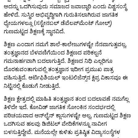
ಅದನ್ನು ಒದಗಿಸುವುದು ಸಮಾಜದ ಜವಾಬ್ದಾರಿ ಎಂದು ವಿಶ್ವಸಂಸ್ಥೆ
ಹೇಳಿದೆ. ಸುಸ್ಥಿರ ಅಭಿವೃದ್ಧಿಗಾಗಿ ಗುರುತಿಸಲಾಗಿರುವ ಜಾಗತಿಕ
ಧ್ಯೇಯಗಳಲ್ಲೂ (ಸಸ್ಟೇನಬಲ್ ಡೆವೆಲಪ್‌ಮೆಂಟ್ ಗೋಲ್ಸ್)
ಗುಣಮಟ್ಟದ ಶಿಕ್ಷಣಕ್ಕೆ ಸ್ಥಾನವಿದೆ.
ಶಿಕ್ಷಣ ಎಂದಾಗ ನಮಗೆ ಶಾಲೆ-ಕಾಲೇಜುಗಳಷ್ಟೇ ನೆನಪಾಗುತ್ತವಲ್ಲ,
ತಂತ್ರಜ್ಞಾನದ ಬೆಳವಣಿಗೆಯಿಂದ ಶಿಕ್ಷಣದ ಪರಿಕಲ್ಪನೆ
ಗಮನಾರ್ಹವಾಗಿ ಬದಲಾಗುತ್ತಿದೆ. ಶಿಕ್ಷಣದ ನಿಧಿ ಎಲ್ಲರಿಗೂ
ದೊರಕುವಂತಾಗುವಲ್ಲಿ ತಂತ್ರಜ್ಞಾನ ಇದೀಗ ಪ್ರಮುಖ ಪಾತ್ರ
ವಹಿಸುತ್ತಿದೆ. ಆರ್ಟಿಫಿಶಿಯಲ್ ಇಂಟಲಿಜೆನ್ಸ್‌ನ ಕ್ಷಿಪ್ರ ವಿಕಾಸವೂ ಈ
ನಿಟ್ಟಿನಲ್ಲಿ ಕೊಡುಗೆ ನೀಡುತ್ತಿದೆ.
ಶಿಕ್ಷಣ ಕ್ಷೇತ್ರದಲ್ಲಿ ಮಾಹಿತಿ ತಂತ್ರಜ್ಞಾನ ತಂದ ಬದಲಾವಣೆ ನಮಗೆಲ್ಲ
ತಿಳಿದೇ ಇದೆ. ಕೋವಿಡ್ ಜಾಗತಿಕ ಸೋಂಕಿನ ಸಂದರ್ಭದಲ್ಲಿ
ಪರಿಚಯವಾದ ಆನ್‌ಲೈನ್ ಕ್ಲಾಸುಗಳಷ್ಟೇ ಅಲ್ಲ, ಗುಣಮಟ್ಟದ ಶಿಕ್ಷಣ
ಒದಗಿಸುವ ಹಲವು ಡಿಜಿಟಲ್ ವೇದಿಕೆಗಳನ್ನೂ ನಾವೀಗ
ಬಳಸುತ್ತಿದ್ದೇವೆ. ಮನೆಯಲ್ಲೇ ಕುಳಿತು ಪ್ರತಿಷ್ಠಿತ ವಿದ್ಯಾಸಂಸ್ಥೆಗಳ