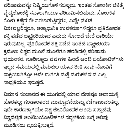
ಪರಿಣಾಮವನ್ನೇ ನಿಷ್ಕ್ರಿಯಗೊಳಿಸಬಲ್ಲದು. ಇಂತಹ ಸೋಂಕಿನ ಚಿಕಿತ್ಸೆ
ವೈದ್ಯಲೋಕಕ್ಕೆ ಸವಾಲಾಗಿಯೂ ಪರಿಣಮಿಸಬಹುದು. ಸೋಂಕಿತ
ರೋಗಿ ಕಣ್ಣೆದುರೇ ನರಳಾಡುತ್ತಿದ್ದರೂ, ಎಷ್ಟೇ ನುರಿತ
ವಿಶೇಷಜ್ಞರಿದ್ದರೂ, ಅತ್ಯಾಧುನಿಕ ಉಪಕರಣಗಳಿದ್ದರೂ ಪ್ರತಿರೋಧಕ
ಶಕ್ತಿ ಪಡೆದ ಬ್ಯಾಕ್ಟೀರಿಯಾದ ಎದುರು ಸೋಲದೆ ಬೇರೆ ದಾರಿಯೇ
ಇರುವುದಿಲ್ಲ. ಪ್ರತಿರೋಧಕ ಶಕ್ತಿ ಪಡೆದ ಇಂತಹ ಬ್ಯಾಕ್ಟೀರಿಯಾ
ಕ್ರಮೇಣ ವಿಶ್ವದ ಮೂಲೆ ಮೂಲೆಗೂ ಹರಡಿದಲ್ಲಿ ಪರಿಣಾಮ
ಭಯಂಕರ. ನೂರಿನ್ನೂರು ವರ್ಷಗಳ ಹಿಂದೆ ಆಂಟಿ ಬಯೋಟಿಕ್‌ಗಳು
ಇಲ್ಲದ ಸಮಯದಲ್ಲಿ ಮನುಕುಲ ಯಾವ ರೀತಿ ಸಾವು-ನೋವಿಗೆ
ಸಾಕ್ಷಿಯಾಗಿತ್ತೋ ಅದೇ ದುರ್ಗತಿ ಮತ್ತೆ ಮರುಕಳಿಸುವ ಎಲ್ಲ
ಸಾಧ್ಯತೆಯೂ ಇರುತ್ತದೆ.
ವಿಮಾನ ಸಂಚಾರದ ಈ ಯುಗದಲ್ಲಿ ಯಾವ ದೇಶವೂ ಅಪಾಯಕ್ಕೆ
ಹೊರತಲ್ಲ; ಗಂಡಾಂತರದ ಮುನ್ಸೂಚನೆಯನ್ನು ಕಡೆಗಾಣುವಂತಿಲ್ಲ.
ಇದೇ ಕಾರಣಕ್ಕಾಗಿಯೇ ವಿಶ್ವ ಜೀವಿರೋಧಕ ಅರಿವು ಸಪ್ತಾಹವು
ವಿಶ್ವದೆಲ್ಲೆಡೆ ಆಂಟಿಬಯೋಟಿಕ್‌ಗಳ ಸದ್ಬಳಕೆಯ ಬಗ್ಗೆ ಅರಿವು
ಮೂಡಿಸಲು ಪ್ರಯತ್ನಿಸುತ್ತದೆ.