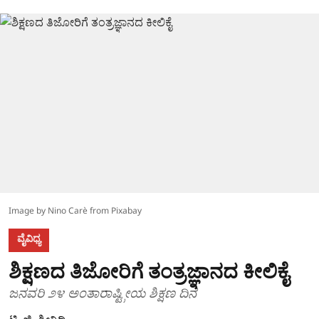
Image by Nino Carè from Pixabay
ವೈವಿಧ್ಯ
ಶಿಕ್ಷಣದ ತಿಜೋರಿಗೆ ತಂತ್ರಜ್ಞಾನದ ಕೀಲಿಕೈ
ಜನವರಿ ೨೪ ಅಂತಾರಾಷ್ಟ್ರೀಯ ಶಿಕ್ಷಣ ದಿನ