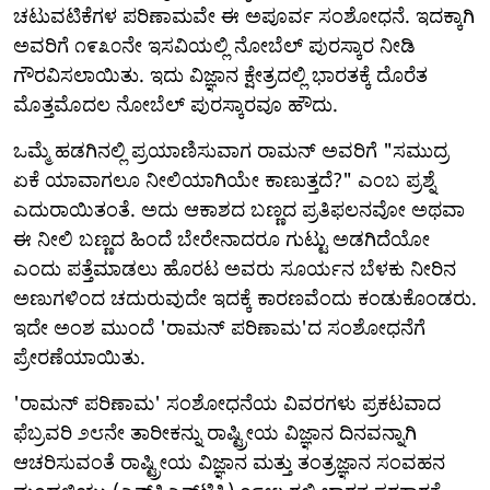
ಚಟುವಟಿಕೆಗಳ ಪರಿಣಾಮವೇ ಈ ಅಪೂರ್ವ ಸಂಶೋಧನೆ. ಇದಕ್ಕಾಗಿ
ಅವರಿಗೆ ೧೯೩೦ನೇ ಇಸವಿಯಲ್ಲಿ ನೋಬೆಲ್ ಪುರಸ್ಕಾರ ನೀಡಿ
ಗೌರವಿಸಲಾಯಿತು. ಇದು ವಿಜ್ಞಾನ ಕ್ಷೇತ್ರದಲ್ಲಿ ಭಾರತಕ್ಕೆ ದೊರೆತ
ಮೊತ್ತಮೊದಲ ನೋಬೆಲ್ ಪುರಸ್ಕಾರವೂ ಹೌದು.
ಒಮ್ಮೆ ಹಡಗಿನಲ್ಲಿ ಪ್ರಯಾಣಿಸುವಾಗ ರಾಮನ್ ಅವರಿಗೆ "ಸಮುದ್ರ
ಏಕೆ ಯಾವಾಗಲೂ ನೀಲಿಯಾಗಿಯೇ ಕಾಣುತ್ತದೆ?" ಎಂಬ ಪ್ರಶ್ನೆ
ಎದುರಾಯಿತಂತೆ. ಅದು ಆಕಾಶದ ಬಣ್ಣದ ಪ್ರತಿಫಲನವೋ ಅಥವಾ
ಈ ನೀಲಿ ಬಣ್ಣದ ಹಿಂದೆ ಬೇರೇನಾದರೂ ಗುಟ್ಟು ಅಡಗಿದೆಯೋ
ಎಂದು ಪತ್ತೆಮಾಡಲು ಹೊರಟ ಅವರು ಸೂರ್ಯನ ಬೆಳಕು ನೀರಿನ
ಅಣುಗಳಿಂದ ಚದುರುವುದೇ ಇದಕ್ಕೆ ಕಾರಣವೆಂದು ಕಂಡುಕೊಂಡರು.
ಇದೇ ಅಂಶ ಮುಂದೆ 'ರಾಮನ್ ಪರಿಣಾಮ'ದ ಸಂಶೋಧನೆಗೆ
ಪ್ರೇರಣೆಯಾಯಿತು.
'ರಾಮನ್ ಪರಿಣಾಮ' ಸಂಶೋಧನೆಯ ವಿವರಗಳು ಪ್ರಕಟವಾದ
ಫೆಬ್ರವರಿ ೨೮ನೇ ತಾರೀಕನ್ನು ರಾಷ್ಟ್ರೀಯ ವಿಜ್ಞಾನ ದಿನವನ್ನಾಗಿ
ಆಚರಿಸುವಂತೆ ರಾಷ್ಟ್ರೀಯ ವಿಜ್ಞಾನ ಮತ್ತು ತಂತ್ರಜ್ಞಾನ ಸಂವಹನ