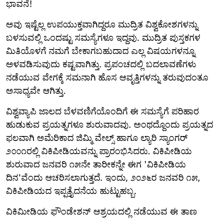
ಭಾವನೆ!
ಅವು ಇಷ್ಟೆಲ್ಲ ಉಪಯುಕ್ತವಾಗಿದ್ದರೂ ಮುದ್ರಿತ ವಿಶ್ವಕೋಶಗಳನ್ನು
ಬಳಸುವಲ್ಲಿ ಒಂದಷ್ಟು ಸಮಸ್ಯೆಗಳೂ ಇದ್ದವು. ಮುದ್ರಿತ ಪುಸ್ತಕಗಳ
ಮಿತಿಯೊಳಗೆ ನಮಗೆ ಬೇಕಾಗಬಹುದಾದ ಎಲ್ಲ ವಿಷಯಗಳನ್ನೂ
ಅಳವಡಿಸುವುದು ಕಷ್ಟವಾಗಿತ್ತು. ಪ್ರಪಂಚದಲ್ಲಿ ಬದಲಾವಣೆಗಳು
ನಡೆಯುವ ವೇಗಕ್ಕೆ ಸಮನಾಗಿ ಹೊಸ ಆವೃತ್ತಿಗಳನ್ನು ತರುವುದಂತೂ
ಅಸಾಧ್ಯವೇ ಆಗಿತ್ತು.
ವಿಶ್ವವ್ಯಾಪಿ ಜಾಲದ ಬೆಳವಣಿಗೆಯೊಂದಿಗೆ ಈ ಸಮಸ್ಯೆಗೆ ಪರಿಹಾರ
ಹುಡುಕುವ ಪ್ರಯತ್ನಗಳೂ ಶುರುವಾದವು. ಅಂಥದ್ದೊಂದು ಪ್ರಯತ್ನದ
ಫಲವಾಗಿ ಅಮೆರಿಕಾದ ಜಿಮ್ಮಿ ವೇಲ್ಸ್ ಹಾಗೂ ಲ್ಯಾರಿ ಸ್ಯಾಂಗರ್
೨೦೦೧ರಲ್ಲಿ ವಿಕಿಪೀಡಿಯವನ್ನು ಪ್ರಾರಂಭಿಸಿದರು. ವಿಕಿಪೀಡಿಯ
ಶುರುವಾದ ಜನವರಿ ೧೫ನೇ ತಾರೀಕನ್ನೇ ಈಗ 'ವಿಕಿಪೀಡಿಯ
ದಿನ'ವೆಂದು ಆಚರಿಸಲಾಗುತ್ತದೆ. ಇಂದು, ೨೦೨೬ರ ಜನವರಿ ೧೫,
ವಿಕಿಪೀಡಿಯದ ಇಪ್ಪತ್ತೈದನೆಯ ಹುಟ್ಟುಹಬ್ಬ.
ವಿಕಿಮೀಡಿಯ ಫೌಂಡೇಶನ್ ಆಶ್ರಯದಲ್ಲಿ ನಡೆಯುವ ಈ ತಾಣ