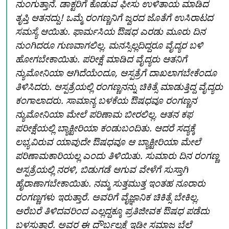
ನುಂಗುತ್ತಾನೆ. ಡಾಕ್ಟರಿಗೆ ಕೊಡುವ ಫೀಸು ಉಳಿತಾಯ ಮಾಡಿದ
ತೃಪ್ತಿ ಆತನದ್ದು! ಒಮ್ಮೆ ರಂಗಣ್ಣನಿಗೆ ಜ್ವರದ ಜೊತೆಗೆ ಉಸಿರಾಟದ
ಸಮಸ್ಯೆ ಆಯಿತು. ಫಾರ್ಮಸಿಯ ಔಷಧ ಎರಡು ಮೂರು ದಿನ
ನುಂಗಿದರೂ ಗುಣವಾಗಲಿಲ್ಲ. ಮನಸ್ಸಿಲ್ಲದಿದ್ದರೂ ವೈದ್ಯರ ಬಳಿ
ಹೋಗಬೇಕಾಯಿತು. ಪರೀಕ್ಷೆ ಮಾಡಿದ ವೈದ್ಯರು ಆತನಿಗೆ
ನ್ಯುಮೋನಿಯಾ ಆಗಿದೆಯೆಂದೂ, ಆಸ್ಪತ್ರೆಗೆ ದಾಖಲಾಗಬೇಕೆಂದೂ
ತಿಳಿಸಿದರು. ಆಸ್ಪತ್ರೆಯಲ್ಲಿ ರಂಗಣ್ಣನನ್ನು ಚಿಕಿತ್ಸೆ ಮಾಡುತ್ತಿದ್ದ ವೈದ್ಯರು
ಕಂಗಾಲಾದರು. ಸಾಮಾನ್ಯ ಬಳಕೆಯ ಔಷಧವೂ ರಂಗಣ್ಣನ
ನ್ಯುಮೋನಿಯಾ ಮೇಲೆ ಪರಿಣಾಮ ಬೀರಲಿಲ್ಲ. ಆತನ ಕಫ
ಪರೀಕ್ಷೆಯಲ್ಲಿ ಬ್ಯಾಕ್ಟೀರಿಯಾ ಕಂಡುಬಂದಿತು. ಆದರೆ ಸದ್ಯಕ್ಕೆ
ಲಭ್ಯವಿರುವ ಯಾವುದೇ ಔಷಧವೂ ಆ ಬ್ಯಾಕ್ಟೀರಿಯಾ ಮೇಲೆ
ಪರಿಣಾಮಕಾರಿಯಲ್ಲ ಎಂದು ತಿಳಿಯಿತು. ಸುಮಾರು ದಿನ ರಂಗಣ್ಣ
ಆಸ್ಪತ್ರೆಯಲ್ಲಿ ನರಳಿ, ಬಿಡುಗಡೆ ಆಗುವ ವೇಳೆಗೆ ಸುಸ್ತಾಗಿ
ಹೈರಾಣಾಗಬೇಕಾಯಿತು. ನಮ್ಮ ಸುತ್ತಮುತ್ತ ಇಂತಹ ನೂರಾರು
ರಂಗಣ್ಣಗಳು ಇರುತ್ತಾರೆ. ಅವರಿಗೆ ವೈಜ್ಞಾನಿಕ ಚಿಕಿತ್ಸೆ ಬೇಕಿಲ್ಲ.
ಅರೆಬರೆ ತಿಳಿದವರಿಂದ ಎಲ್ಲದ್ದಕ್ಕೂ ಪ್ರತಿಜೀವಕ ಔಷಧ ಪಡೆದು
ಬಳಸುತ್ತಾರೆ. ಅವರ ಈ ದೌರ್ಬಲ್ಯಕ್ಕೆ ಇಡೀ ಸಮಾಜ ಬೆಲೆ