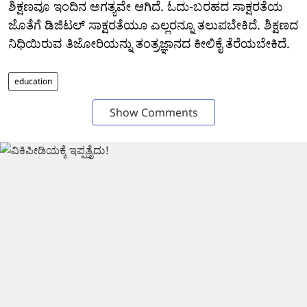
ಶಿಕ್ಷಣವೂ ಇಂದಿನ ಅಗತ್ಯವೇ ಆಗಿದೆ. ಓದು-ಬರಹದ ಸಾಕ್ಷರತೆಯ
ಜೊತೆಗೆ ಡಿಜಿಟಲ್ ಸಾಕ್ಷರತೆಯೂ ಎಲ್ಲರನ್ನೂ ತಲುಪಬೇಕಿದೆ. ಶಿಕ್ಷಣದ
ನಿಧಿಯಿರುವ ತಿಜೋರಿಯನ್ನು ತಂತ್ರಜ್ಞಾನದ ಕೀಲಿಕೈ ತೆರೆಯಬೇಕಿದೆ.
education
Show Comments