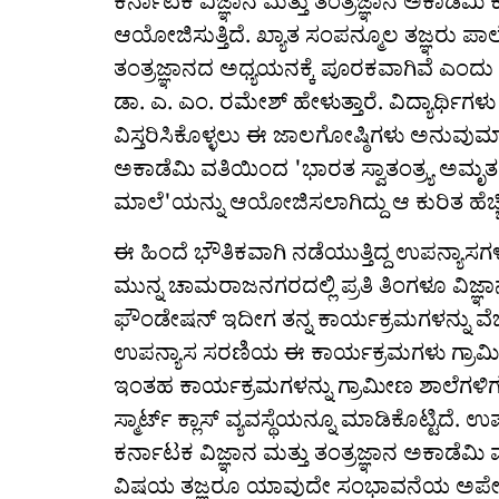
ಕರ್ನಾಟಕ ವಿಜ್ಞಾನ ಮತ್ತು ತಂತ್ರಜ್ಞಾನ ಅಕಾಡೆಮಿ
ಆಯೋಜಿಸುತ್ತಿದೆ. ಖ್ಯಾತ ಸಂಪನ್ಮೂಲ ತಜ್ಞರು ಪಾಲ್
ತಂತ್ರಜ್ಞಾನದ ಅಧ್ಯಯನಕ್ಕೆ ಪೂರಕವಾಗಿವೆ ಎಂದು ಕ
ಡಾ. ಎ. ಎಂ. ರಮೇಶ್ ಹೇಳುತ್ತಾರೆ. ವಿದ್ಯಾರ್ಥಿಗಳ
ವಿಸ್ತರಿಸಿಕೊಳ್ಳಲು ಈ ಜಾಲಗೋಷ್ಠಿಗಳು ಅನುವುಮ
ಅಕಾಡೆಮಿ ವತಿಯಿಂದ 'ಭಾರತ ಸ್ವಾತಂತ್ರ್ಯ ಅಮೃತ
ಮಾಲೆ'ಯನ್ನು ಆಯೋಜಿಸಲಾಗಿದ್ದು ಆ ಕುರಿತ ಹೆಚ್
ಈ ಹಿಂದೆ ಭೌತಿಕವಾಗಿ ನಡೆಯುತ್ತಿದ್ದ ಉಪನ್ಯಾಸಗಳ
ಮುನ್ನ ಚಾಮರಾಜನಗರದಲ್ಲಿ ಪ್ರತಿ ತಿಂಗಳೂ ವಿಜ್ಞಾನ ಉ
ಫೌಂಡೇಷನ್‌ ಇದೀಗ ತನ್ನ ಕಾರ್ಯಕ್ರಮಗಳನ್ನು ವೆಬಿನ
ಉಪನ್ಯಾಸ ಸರಣಿಯ ಈ ಕಾರ್ಯಕ್ರಮಗಳು ಗ್ರಾಮೀಣ
ಇಂತಹ ಕಾರ್ಯಕ್ರಮಗಳನ್ನು ಗ್ರಾಮೀಣ ಶಾಲೆಗಳಿಗ
ಸ್ಮಾರ್ಟ್ ಕ್ಲಾಸ್ ವ್ಯವಸ್ಥೆಯನ್ನೂ ಮಾಡಿಕೊಟ್ಟಿ
ಕರ್ನಾಟಕ ವಿಜ್ಞಾನ ಮತ್ತು ತಂತ್ರಜ್ಞಾನ ಅಕಾಡೆಮ
ವಿಷಯ ತಜ್ಞರೂ ಯಾವುದೇ ಸಂಭಾವನೆಯ ಅಪೇಕ್ಷ