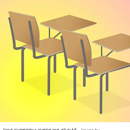
ು, ವಿಜ್ಞಾನ ಸಂವಹನದಲ್ಲೂ ಮಹತ್ವದ ಪಾತ್ರ ವಹಿಸುತ್ತಿವೆ.
Image by