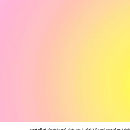
ಲಾಕ್‌ಡೌನ್ ಸಂದರ್ಭದಲ್ಲಿ ತಮ್ಮ ವ್ಯಾಪ್ತಿ ಹೆಚ್ಚಿಸಿಕೊಂಡ ಜಾಲಗೋಷ್ಠಿಗಳ