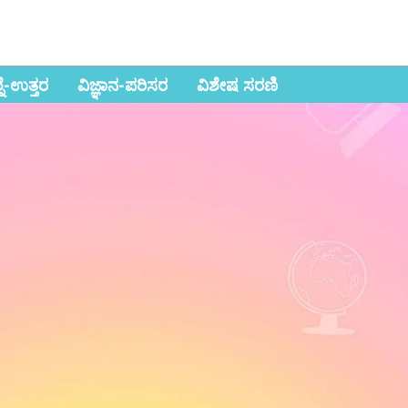
ಶ್ನೆ-ಉತ್ತರ
ವಿಜ್ಞಾನ-ಪರಿಸರ
ವಿಶೇಷ ಸರಣಿ