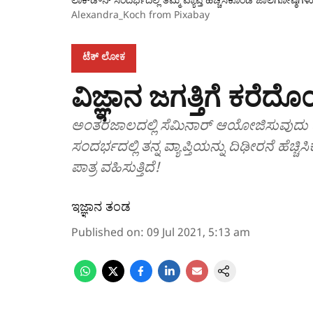
Alexandra_Koch from Pixabay
ಟೆಕ್‌ ಲೋಕ
ವಿಜ್ಞಾನ ಜಗತ್ತಿಗೆ ಕರೆ
ಅಂತರಜಾಲದಲ್ಲಿ ಸೆಮಿನಾರ್‌ ಆಯೋಜಿಸುವುದು
ಸಂದರ್ಭದಲ್ಲಿ ತನ್ನ ವ್ಯಾಪ್ತಿಯನ್ನು ದಿಢೀರನೆ ಹೆ
ಪಾತ್ರ ವಹಿಸುತ್ತಿದೆ!
ಇಜ್ಞಾನ ತಂಡ
Published on
:
09 Jul 2021, 5:13 am