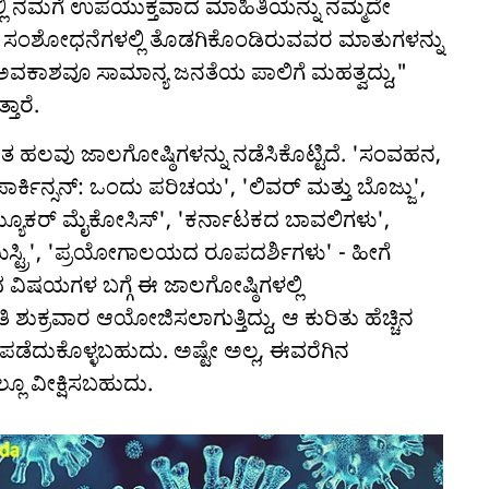
ಿ ನಮಗೆ ಉಪಯುಕ್ತವಾದ ಮಾಹಿತಿಯನ್ನು ನಮ್ಮದೇ
ಾನಿಕ ಸಂಶೋಧನೆಗಳಲ್ಲಿ ತೊಡಗಿಕೊಂಡಿರುವವರ ಮಾತುಗಳನ್ನು
ಕಾಶವೂ ಸಾಮಾನ್ಯ ಜನತೆಯ ಪಾಲಿಗೆ ಮಹತ್ವದ್ದು,"
ತಾರೆ.
 ಹಲವು ಜಾಲಗೋಷ್ಠಿಗಳನ್ನು ನಡೆಸಿಕೊಟ್ಟಿದೆ. 'ಸಂವಹನ,
ರ್ಕಿನ್ಸನ್: ಒಂದು ಪರಿಚಯ', 'ಲಿವರ್ ಮತ್ತು ಬೊಜ್ಜು',
್ಯೂಕರ್ ಮೈಕೋಸಿಸ್', 'ಕರ್ನಾಟಕದ ಬಾವಲಿಗಳು',
ಮಿಸ್ಟ್ರಿ', 'ಪ್ರಯೋಗಾಲಯದ ರೂಪದರ್ಶಿಗಳು' - ಹೀಗೆ
ಸುವ ವಿಷಯಗಳ ಬಗ್ಗೆ ಈ ಜಾಲಗೋಷ್ಠಿಗಳಲ್ಲಿ
 ಶುಕ್ರವಾರ ಆಯೋಜಿಸಲಾಗುತ್ತಿದ್ದು, ಆ ಕುರಿತು ಹೆಚ್ಚಿನ
ಿ ಪಡೆದುಕೊಳ್ಳಬಹುದು. ಅಷ್ಟೇ ಅಲ್ಲ, ಈವರೆಗಿನ
್ಲೂ ವೀಕ್ಷಿಸಬಹುದು.