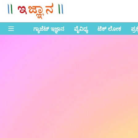
ಗ್ಯಾಜೆಟ್ ಇಜ್ಞಾನ
ವೈವಿಧ್ಯ
ಟೆಕ್ ಲೋಕ
ಪ್ರ