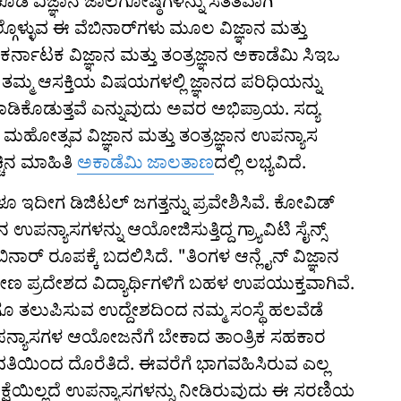
 ಕೂಡ ವಿಜ್ಞಾನ ಜಾಲಗೋಷ್ಠಿಗಳನ್ನು ಸತತವಾಗಿ
ಗೊಳ್ಳುವ ಈ ವೆಬಿನಾರ್‌‍ಗಳು ಮೂಲ ವಿಜ್ಞಾನ ಮತ್ತು
ರ್ನಾಟಕ ವಿಜ್ಞಾನ ಮತ್ತು ತಂತ್ರಜ್ಞಾನ ಅಕಾಡೆಮಿ ಸಿಇಒ
ು ತಮ್ಮ ಆಸಕ್ತಿಯ ವಿಷಯಗಳಲ್ಲಿ ಜ್ಞಾನದ ಪರಿಧಿಯನ್ನು
ಾಡಿಕೊಡುತ್ತವೆ ಎನ್ನುವುದು ಅವರ ಅಭಿಪ್ರಾಯ. ಸದ್ಯ
 ಮಹೋತ್ಸವ ವಿಜ್ಞಾನ ಮತ್ತು ತಂತ್ರಜ್ಞಾನ ಉಪನ್ಯಾಸ
ಚಿನ ಮಾಹಿತಿ
ಅಕಾಡೆಮಿ ಜಾಲತಾಣ
ದಲ್ಲಿ ಲಭ್ಯವಿದೆ.
ೂ ಇದೀಗ ಡಿಜಿಟಲ್ ಜಗತ್ತನ್ನು ಪ್ರವೇಶಿಸಿವೆ. ಕೋವಿಡ್‌
ಪನ್ಯಾಸಗಳನ್ನು ಆಯೋಜಿಸುತ್ತಿದ್ದ ಗ್ರ್ಯಾವಿಟಿ ಸೈನ್ಸ್‌
ಾರ್‌ ರೂಪಕ್ಕೆ ಬದಲಿಸಿದೆ. "ತಿಂಗಳ ಆನ್ಲೈನ್ ವಿಜ್ಞಾನ
 ಪ್ರದೇಶದ ವಿದ್ಯಾರ್ಥಿಗಳಿಗೆ ಬಹಳ ಉಪಯುಕ್ತವಾಗಿವೆ.
ೂ ತಲುಪಿಸುವ ಉದ್ದೇಶದಿಂದ ನಮ್ಮ ಸಂಸ್ಥೆ ಹಲವೆಡೆ
ದೆ. ಉಪನ್ಯಾಸಗಳ ಆಯೋಜನೆಗೆ ಬೇಕಾದ ತಾಂತ್ರಿಕ ಸಹಕಾರ
ಿ ವತಿಯಿಂದ ದೊರೆತಿದೆ. ಈವರೆಗೆ ಭಾಗವಹಿಸಿರುವ ಎಲ್ಲ
ೆಯಿಲ್ಲದೆ ಉಪನ್ಯಾಸಗಳನ್ನು ನೀಡಿರುವುದು ಈ ಸರಣಿಯ