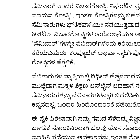
ಸೆಮಿನಾರ್ ಎಂದರೆ ವಿಚಾರಗೋಷ್ಠಿ. ನಿಘಂಟಿನ ಪ
ಮಾಡುವ ಗೋಷ್ಠಿ". ಇಂತಹ ಗೋಷ್ಠಿಗಳನ್ನು ಬಹ
ಸೆಮಿನಾರುಗಳು ಭೌತಿಕವಾಗಿಯೇ ನಡೆಯುತ್ತವ
ಡಿಜಿಟಲ್ ವಿಚಾರಗೋಷ್ಠಿಗಳ ಆಯೋಜನೆಯೂ ಅಪರ
'ಸೆಮಿನಾರ್'ಗಳನ್ನೇ ವೆಬಿನಾರ್‌ಗಳೆಂದು ಕರೆಯಲಾಗ
ಕರೆಯಬಹುದು. ಕಂಪ್ಯೂಟರ್ ಅಥವಾ ಸ್ಮಾರ್ಟ್‌ಫ
ಗೋಷ್ಠಿಗಳ ಹೆಗ್ಗಳಿಕೆ.
ವೆಬಿನಾರುಗಳ ವ್ಯಾಪ್ತಿಯಲ್ಲಿ ದಿಢೀರ್ ಹೆಚ್ಚಳವಾದ
ಮುಚ್ಚಿದಾಗ ಮಕ್ಕಳ ಶಿಕ್ಷಣ ಆನ್‌ಲೈನ್ ಆದಹಾಗೆ
ಸೆಮಿನಾರುಗಳನ್ನು ವೆಬಿನಾರುಗಳನ್ನಾಗಿ ಬದಲಿಸಿ
ಕನ್ನಡದಲ್ಲಿ, ಒಂದರ ಹಿಂದೊಂದರಂತೆ ನಡೆಯತೊ
ಈ ಪೈಕಿ ವಿಶೇಷವಾಗಿ ನಮ್ಮ ಗಮನ ಸೆಳೆದದ್ದು ವಿಜ
ಜಾಗತಿಕ ಸೋಂಕಿನಿಂದಾಗಿ ಹಲವು ಹೊಸ ಸವಾಲುಗಳು
ಮಾಹಿತಿ ಪಡೆಯುವ ಅವಕಾಶವನ್ನು ಇಂತಹ ಗೋಷ್ಠಿಗ