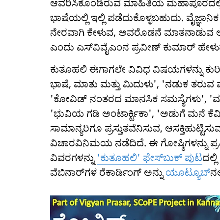
ಆವರಿಸಿಕೊಂಡಿರುವ ಮಾಹಿತಿಯ ಮಹಾಪೂರದಲ್ಲ
ಭಾಷೆಯಲ್ಲಿ ಇಲ್ಲಿ ಪಡೆದುಕೊಳ್ಳಬಹುದು. ವೈಜ್ಞ
ನೇರವಾಗಿ ಕೇಳುವ, ಅವರೊಡನೆ ಮಾತನಾಡುವ ಅವ
ಎಂದು ಎಸ್‌ವಿವೈಎಂ‌ನ ಪ್ರವೀಣ್ ಕುಮಾರ್ ಹೇಳುತ್
ಕುತೂಹಲಿ ಈಗಾಗಲೇ ವಿವಿಧ ವಿಷಯಗಳನ್ನು ಕುರಿತ
ಭಾಷೆ, ಮಾತು ಮತ್ತು ಮಿದುಳು', 'ನಡುಕ ತರುವ ಪಾ
'ಕೋವಿಡ್ ನಂತರದ ಮಾನಸಿಕ ಸಮಸ್ಯೆಗಳು', 'ಮ
'ಭುವಿಯ ಗಡಿ ಅಂಟಾರ್ಕ್ಟಿಕಾ', 'ಅಡುಗೆ ಮನೆ ಕೆ
ಸಾಮಾನ್ಯರಿಗೂ ಪ್ರಸ್ತುತವೆನಿಸುವ, ಆಸಕ್ತಿಹುಟ್ಟಿ
ವಿಚಾರವಿನಿಮಯ ನಡೆದಿದೆ. ಈ ಗೋಷ್ಠಿಗಳನ್ನು ಪ್ರತಿ
ವಿವರಗಳನ್ನು
'ಕುತೂಹಲಿ' ಫೇಸ್‌ಬುಕ್ ಪುಟ
ದಲ್ಲ
ವೆಬಿನಾರ್‌ಗಳ ರೆಕಾರ್ಡಿಂಗ್ ಅನ್ನು
ಯೂಟ್ಯೂಬ್‌
ನಲ