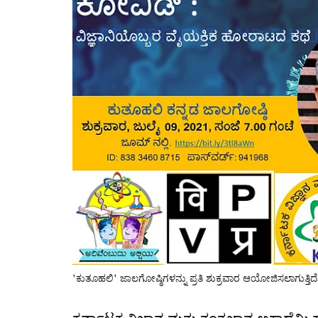
'ಕುತೂಹಲಿ' ಜಾಲಗೋಷ್ಠಿಗಳನ್ನು ಪ್ರತಿ ಶುಕ್ರವಾರ ಆಯೋಜಿಸಲಾಗುತ್ತಿದೆ