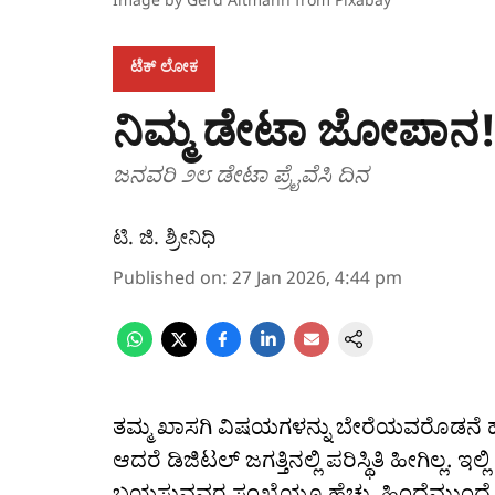
ಟೆಕ್‌ ಲೋಕ
ನಿಮ್ಮ ಡೇಟಾ ಜೋಪಾನ
ಜನವರಿ ೨೮ ಡೇಟಾ ಪ್ರೈವೆಸಿ ದಿನ
ಟಿ. ಜಿ. ಶ್ರೀನಿಧಿ
Published on
:
27 Jan 2026, 4:44 pm
ತಮ್ಮ ಖಾಸಗಿ ವಿಷಯಗಳನ್ನು ಬೇರೆಯವರೊಡನೆ ಹಂ
ಆದರೆ ಡಿಜಿಟಲ್ ಜಗತ್ತಿನಲ್ಲಿ ಪರಿಸ್ಥಿತಿ ಹೀಗಿಲ್ಲ. 
ಬಯಸುವವರ ಸಂಖ್ಯೆಯೂ ಹೆಚ್ಚು, ಹಿಂದೆಮುಂದೆ 