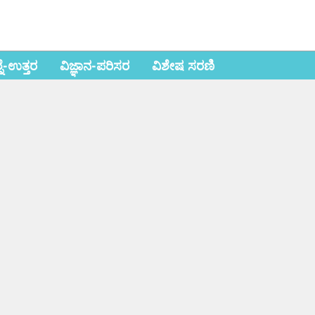
ಶ್ನೆ-ಉತ್ತರ
ವಿಜ್ಞಾನ-ಪರಿಸರ
ವಿಶೇಷ ಸರಣಿ