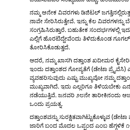
ನಮ್ಮ ಅನೇಕ ವಿವರಗಳು ಡಿಜಿಟಲ್ ಜಗತ್ತಿನಲ್ಲಿರುತ್
ನಾವೇ ಸೇರಿಸಿರುತ್ತೇವೆ. ಇನ್ನು ಕೆಲ ವಿವರಗಳನ
ಸಂಗ್ರಹಿಸಿರುತ್ತಾರೆ. ಬಹುತೇಕ ಸಂದರ್ಭಗಳಲ್ಲಿ 
ಎಲ್ಲಿಗೆ ಹೊರಟಿದ್ದೇವೆಂದು ತಿಳಿದುಕೊಂಡ ಗೂಗಲ್ ಮ್ಯಾ
ತೋರಿಸಿಕೊಡುತ್ತದೆ.
ಆದರೆ, ನಮ್ಮ ಖಾಸಗಿ ದತ್ತಾಂಶ ಖದೀಮರ ಕೈಸೇ
ಇಂದು ದತ್ತಾಂಶದ ಗೋಪ್ಯತೆಗೆ (ಡೇಟಾ ಪ್ರೈವೆಸಿ) ಎಲ
ವ್ಯವಹರಿಸುವುದು ಎಷ್ಟು ಮುಖ್ಯವೋ ನಮ್ಮ ದತ್ತಾ
ಮುಖ್ಯವಾಗಿದೆ. ಇದು ಎಲ್ಲರಿಗೂ ತಿಳಿಯಬೇಕು ಎನ್
ನಡೆಯುತ್ತಿವೆ. ಜನವರಿ ೨೮ನೇ ತಾರೀಕಿನಂದು ಆ
ಒಂದು ಪ್ರಯತ್ನ.
ದತ್ತಾಂಶವನ್ನು ಸುರಕ್ಷಿತವಾಗಿಟ್ಟುಕೊಳ್ಳುವ (ಡೇಟಾ 
ಜಾರಿಗೆ ಬಂದ ಮೊದಲ ಒಪ್ಪಂದ ಎಂಬ ಹೆಗ್ಗಳಿಕೆ ೧