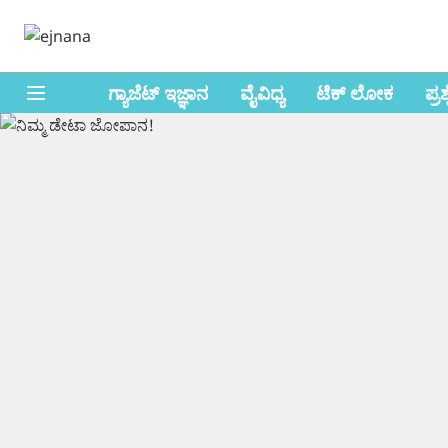
ಗ್ಯಾಜೆಟ್ ಇಜ್ಞಾನ
ವೈವಿಧ್ಯ
ಟೆಕ್ ಲೋಕ
ಪ್ರ