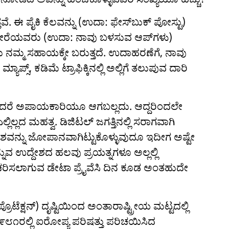
ತವೆ. ಈ ಪೈಕಿ ಕೆಲವನ್ನು (ಉದಾ: ಫೇಸ್‌ಬುಕ್ ಪೋಸ್ಟು)
್ನು ಬೇರೆಯವರು (ಉದಾ: ನಾವು ಬಳಸುವ ಆಪ್‌ಗಳು)
ಇದು ನಮ್ಮ ಸಹಾಯಕ್ಕೇ ಬರುತ್ತದೆ. ಉದಾಹರಣೆಗೆ, ನಾವು
ಪ್ಸ್, ಕಡಿಮೆ ಟ್ರಾಫಿಕ್ಕಿನಲ್ಲಿ ಅಲ್ಲಿಗೆ ತಲುಪುವ ದಾರಿ
ರಿದರೆ ಅಪಾಯಕಾರಿಯೂ ಆಗಬಲ್ಲದು. ಆದ್ದರಿಂದಲೇ
್ಲಿಲ್ಲದ ಮಹತ್ವ. ಡಿಜಿಟಲ್ ಜಗತ್ತಿನಲ್ಲಿ ಸರಾಗವಾಗಿ
ಂಶವನ್ನು ಜೋಪಾನವಾಗಿಟ್ಟುಕೊಳ್ಳುವುದೂ ಇದೀಗ ಅಷ್ಟೇ
ನುವ ಉದ್ದೇಶದ ಹಲವು ಪ್ರಯತ್ನಗಳೂ ಅಲ್ಲಲ್ಲಿ
ಚರಿಸಲಾಗುವ ಡೇಟಾ ಪ್ರೈವೆಸಿ ದಿನ ಕೂಡ ಅಂತಹುದೇ
ಪ್ರೊಟೆಕ್ಷನ್) ದೃಷ್ಟಿಯಿಂದ ಅಂತಾರಾಷ್ಟ್ರೀಯ ಮಟ್ಟದಲ್ಲಿ
೯೮೧ರಲ್ಲಿ ಐರೋಪ್ಯ ಪರಿಷತ್ತು ಪರಿಚಯಿಸಿದ