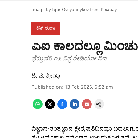
Image by Igor Ovsyannykov from Pixabay
ಟೆಕ್‌ ಲೋಕ
ಎಐ ಕಾಲದಲ್ಲೂ ಮಿಂಚ
ಫೆಬ್ರುವರಿ ೧೩ ವಿಶ್ವ ರೇಡಿಯೋ ದಿನ
ಟಿ. ಜಿ. ಶ್ರೀನಿಧಿ
Published on
:
13 Feb 2026, 6:52 am
ವಿಜ್ಞಾನ-ತಂತ್ರಜ್ಞಾನ ಕ್ಷೇತ್ರ ಪ್ರತಿದಿನವೂ ಬದಲಾಗು
ಸುದೀರ್ಘಕಾಲ ನಮ್ಮೊಡನೆ ಉಳಿದುಕೊಳ್ಳುತ್ತವೆ, ಅಚ್