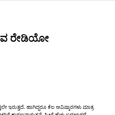
ುವ ರೇಡಿಯೋ
ತ್ತಲೇ ಇರುತ್ತದೆ. ಹಾಗಿದ್ದರೂ ಕೆಲ ಆವಿಷ್ಕಾರಗಳು ಮಾತ್ರ
ಚರಿಗೆ ಕಾರಣವಾಗುತ್ತವೆ. ಹೀಗೆ ಹೆಚ್ಚು ಬದಲಾಗದೆ