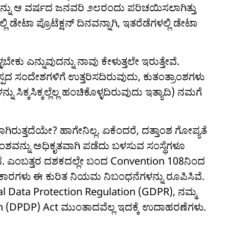
ಂದವನ್ನು ಆ ವರ್ಷದ ಜನವರಿ ೨೮ರಂದು ಪರಿಚಯಿಸಲಾಗಿತ್ತು
ೇಟಾ ಪ್ರೊಟೆಕ್ಷನ್ ದಿನವನ್ನಾಗಿ, ಇತರೆಡೆಗಳಲ್ಲಿ ಡೇಟಾ
ಕು ಎನ್ನುವುದನ್ನು ನಾವು ಕೇಳುತ್ತಲೇ ಇರುತ್ತೇವೆ.
ಪದ ಸಂದೇಶಗಳಿಗೆ ಉತ್ತರಿಸದಿರುವುದು, ಕುತಂತ್ರಾಂಶಗಳು
ಿಕ್ಕಸಿಕ್ಕಲ್ಲೆಲ್ಲ ಹಂಚಿಕೊಳ್ಳದಿರುವುದು ಇತ್ಯಾದಿ) ನಮಗೆ
ಗಿರುತ್ತದೆಯೇ? ಹಾಗೇನಿಲ್ಲ. ಏಕೆಂದರೆ, ದತ್ತಾಂಶ ಗೋಪ್ಯತೆ
ತಾಂಶವನ್ನು ಅಧಿಕೃತವಾಗಿ ಪಡೆದು ಬಳಸುವ ಸಂಸ್ಥೆಗಳೂ
ೆ. ಎಂಬತ್ತರ ದಶಕದಲ್ಲೇ ಬಂದ Convention 108ನಿಂದ
ು ಸರಕಾರಗಳು ಈ ಕುರಿತ ನಿಯಮ ನಿಬಂಧನೆಗಳನ್ನು ರೂಪಿಸಿವೆ.
al Data Protection Regulation (GDPR), ನಮ್ಮ
n (DPDP) Act ಮುಂತಾದವೆಲ್ಲ ಇದಕ್ಕೆ ಉದಾಹರಣೆಗಳು.