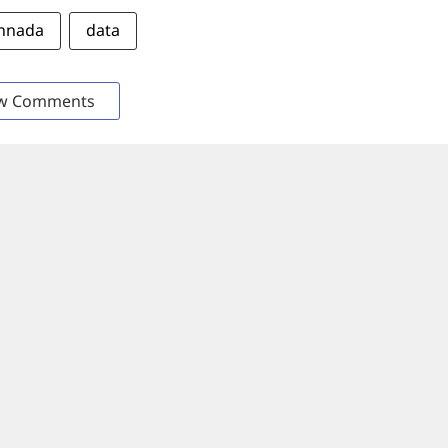
annada
data
w Comments