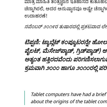
ಮಾತ್ರ ಮಾಹಿತಿ ತಂತ್ರಜ್ಞಾನ ಇತಿಹಾಸದ ಕುತೂ
ಚೆನ್ನಾಗಿರಲಿ, ಅದರ ಅನುಷ್ಠಾನವೂ ಅಷ್ಟೇ ಚೆನ್ನಾಗ
ಉದಾಹರಣೆ!
ನವೆಂಬರ್ ೨೦೧೯ರ ತುಷಾರದಲ್ಲಿ ಪ್ರಕಟವಾದ 
ಟಿಪ್ಪಣಿ: ಟ್ಯಾಬ್ಲೆಟ್ ಕಂಪ್ಯೂಟರನ್ನ
ಪೈಲಟ್, ಮೆಸೇಜ್‌ಪ್ಯಾಡ್, ಗ್ರಿಡ್‍ಪ್ಯಾ
ಅತ್ಯಂತ ಹತ್ತಿರದವೆಂದು ಪರಿಗಣಿಸಲಾಗುವ
ಕ್ರಮವಾಗಿ ೨೦೦೦ ಹಾಗೂ ೨೦೧೦ರಲ್ಲಿ ಪರಿ
Tablet computers have had a brief 
about the origins of the tablet com