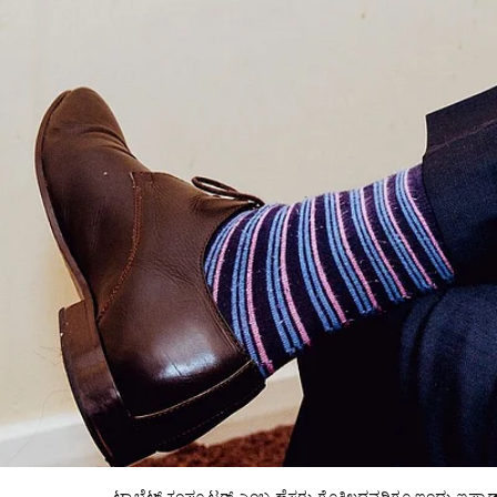
ಟ್ಯಾಬ್ಲೆಟ್ ಕಂಪ್ಯೂಟರ್ ಎಂಬ ಹೆಸರು ಗೊತ್ತಿಲ್ಲದವರಿಗೂ ಇಂದು ಐಪ್ಯಾ