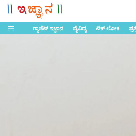
ಗ್ಯಾಜೆಟ್ ಇಜ್ಞಾನ
ವೈವಿಧ್ಯ
ಟೆಕ್ ಲೋಕ
ಪ್ರ