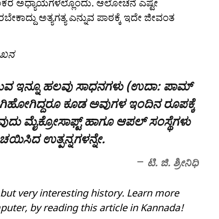
ಹಲಕರ ಅಧ್ಯಾಯಗಳಲ್ಲೊಂದು. ಆಲೋಚನೆ ಎಷ್ಟೇ
ಿರಬೇಕಾದ್ದು ಅತ್ಯಗತ್ಯ ಎನ್ನುವ ಪಾಠಕ್ಕೆ ಇದೇ ಜೀವಂತ
ಲೇಖನ
ೇ ಹೋಲುವ ಇನ್ನೂ ಹಲವು ಸಾಧನಗಳು (ಉದಾ: ಪಾಮ್
ಡ್) ಆಗಿಹೋಗಿದ್ದರೂ ಕೂಡ ಅವುಗಳ ಇಂದಿನ ರೂಪಕ್ಕೆ
ುದು ಮೈಕ್ರೋಸಾಫ್ಟ್ ಹಾಗೂ ಆಪಲ್‌ ಸಂಸ್ಥೆಗಳು
ಚಯಿಸಿದ ಉತ್ಪನ್ನಗಳನ್ನೇ.
ಟಿ. ಜಿ. ಶ್ರೀನಿಧಿ
but very interesting history. Learn more
puter, by reading this article in Kannada!