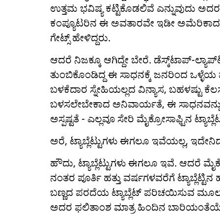
ಉತ್ತಮ ಭವಿಷ್ಯ ಕಟ್ಟಿಕೊಡಲಿವೆ ಎನ್ನುವುದು ಅದರ 
ಕಂಪ್ಯೂಟರಿನ ಈ ಅವತಾರವೇ ಇಡೀ ಅಮೆರಿಕಾದಲ್ಲಿ
ಗೇಟ್ಸ್ ಹೇಳಿದ್ದರು.
ಆದರೆ ನಿಜಕ್ಕೂ ಆಗಿದ್ದೇ ಬೇರೆ. ಡೆಸ್ಕ್‌ಟಾಪ್-ಲ್ಯಾಪ್
ತುಂಬಿಕೊಂಡಿದ್ದ ಈ ಸಾಧನಕ್ಕೆ ಜನರಿಂದ ಒಳ್ಳೆಯ ಪ್
ಬಳಕೆದಾರ ಸ್ನೇಹಿಯಲ್ಲದ ವಿನ್ಯಾಸ, ಬಹಳಷ್ಟು ಕೆಲಸಗ
ಬಳಸಲೇಬೇಕಾದ ಅನಿವಾರ್ಯತೆ, ಈ ಸಾಧನವನ್ನು ಬ
ಅಸ್ಪಷ್ಟತೆ - ಎಲ್ಲವೂ ಸೇರಿ ಮೈಕ್ರೋಸಾಫ್ಟಿನ ಟ್ಯಾಬ್ಲ
ಅರೆ, ಟ್ಯಾಬ್ಲೆಟ್ಟುಗಳು ಈಗಲೂ ಇವೆಯಲ್ಲ, ಇದೇನ
ಹೌದು, ಟ್ಯಾಬ್ಲೆಟ್ಟುಗಳು ಈಗಲೂ ಇವೆ. ಆದರೆ ಮೈಕ
ನಂತರ ಪೂರ್ತಿ ಹತ್ತು ವರ್ಷಗಳವರೆಗೆ ಟ್ಯಾಬ್ಲೆಟ್ಟಿನ 
ಬಣ್ಣದ ಪರದೆಯ ಟ್ಯಾಬ್ಲೆಟ್ ಪರಿಚಯಿಸುವ ಮೂಲಕ 
ಅದರ ಫಲಿತಾಂಶ ಮಾತ್ರ ಹಿಂದಿನ ಬಾರಿಯಂತೆಯೇ 