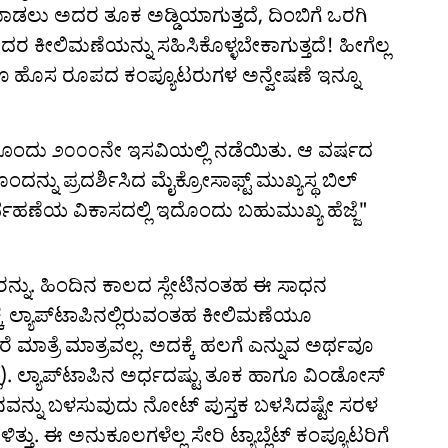
ಲು ಅದರ ತೂಕ ಅಡ್ಡಿಯಾಗುತ್ತದೆ, ದಿಂಬಿಗೆ ಒರಗಿ
ದರ ಕೀಲಿಮಣೆಯನ್ನು ಸಹಿಸಿಕೊಳ್ಳಬೇಕಾಗುತ್ತದೆ! ಹೀಗೆಲ್ಲ
ೂ ಹೊಸ ರೂಪದ ಕಂಪ್ಯೂಟರುಗಳ ಅನ್ವೇಷಣೆ ಇನ್ನೂ
ೊಂದು ೨೦೦೦ನೇ ಇಸವಿಯಲ್ಲಿ ನಡೆಯಿತು. ಆ ವರ್ಷದ
ು ಪ್ರದರ್ಶಿಸಿದ ಮೈಕ್ರೋಸಾಫ್ಟ್ ಮುಖ್ಯಸ್ಥ ಬಿಲ್
ರ್ವಹಣೆಯ ವಿಕಾಸದಲ್ಲಿ ಇದೊಂದು ಬಹುಮುಖ್ಯ ಹೆಜ್ಜೆ"
ಯೂಟರನ್ನು. ಹಿಂದಿನ ಕಾಲದ ಸ್ಲೇಟಿನಂತಹ ಈ ಸಾಧನ
ಕ್ಕೆ ಲ್ಯಾಪ್‌ಟಾಪಿನಲ್ಲಿರುವಂತಹ ಕೀಲಿಮಣೆಯೂ
ೆ ಮಾತ್ರೆ ಮಾತ್ರವಲ್ಲ. ಅದಕ್ಕೆ ಹಲಗೆ ಎನ್ನುವ ಅರ್ಥವೂ
ಲಿ). ಲ್ಯಾಪ್‌ಟಾಪಿನ ಅರ್ಧದಷ್ಟು ತೂಕ ಹಾಗೂ ವಿಂಡೋಸ್
ನವನ್ನು ಬಳಸುವುದು ನೋಟ್ ಪುಸ್ತಕ ಬಳಸಿದಷ್ಟೇ ಸರಳ
ಿತ್ತು. ಈ ಅನುಕೂಲಗಳೆಲ್ಲ ಸೇರಿ ಟ್ಯಾಬ್ಲೆಟ್ ಕಂಪ್ಯೂಟರಿಗೆ