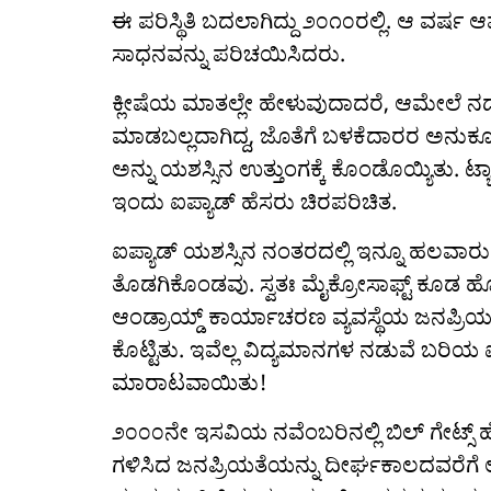
ಈ ಪರಿಸ್ಥಿತಿ ಬದಲಾಗಿದ್ದು ೨೦೧೦ರಲ್ಲಿ. ಆ ವರ್ಷ 
ಸಾಧನವನ್ನು ಪರಿಚಯಿಸಿದರು.
ಕ್ಲೀಷೆಯ ಮಾತಲ್ಲೇ ಹೇಳುವುದಾದರೆ, ಆಮೇಲೆ ನಡೆದಿ
ಮಾಡಬಲ್ಲದಾಗಿದ್ದ, ಜೊತೆಗೆ ಬಳಕೆದಾರರ ಅನುಕೂ
ಅನ್ನು ಯಶಸ್ಸಿನ ಉತ್ತುಂಗಕ್ಕೆ ಕೊಂಡೊಯ್ಯಿತು. ಟ್
ಇಂದು ಐಪ್ಯಾಡ್ ಹೆಸರು ಚಿರಪರಿಚಿತ.
ಐಪ್ಯಾಡ್ ಯಶಸ್ಸಿನ ನಂತರದಲ್ಲಿ ಇನ್ನೂ ಹಲವಾರು ಸಂ
ತೊಡಗಿಕೊಂಡವು. ಸ್ವತಃ ಮೈಕ್ರೋಸಾಫ್ಟ್ ಕೂಡ ಹೊಸ ಟ
ಆಂಡ್ರಾಯ್ಡ್ ಕಾರ್ಯಾಚರಣ ವ್ಯವಸ್ಥೆಯ ಜನಪ್ರಿಯತೆ 
ಕೊಟ್ಟಿತು. ಇವೆಲ್ಲ ವಿದ್ಯಮಾನಗಳ ನಡುವೆ ಬರಿಯ ಐ
ಮಾರಾಟವಾಯಿತು!
೨೦೦೦ನೇ ಇಸವಿಯ ನವೆಂಬರಿನಲ್ಲಿ ಬಿಲ್ ಗೇಟ್ಸ್‌ 
ಗಳಿಸಿದ ಜನಪ್ರಿಯತೆಯನ್ನು ದೀರ್ಘಕಾಲದವರೆಗೆ ಉಳಿ