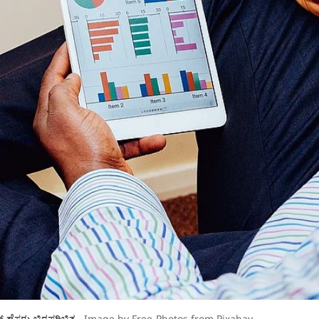
ಡ್ ಹೆಸರು ಚಿರಪರಿಚಿತ
Image by Free-Photos from Pixabay