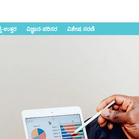
ಶ್ನೆ-ಉತ್ತರ
ವಿಜ್ಞಾನ-ಪರಿಸರ
ವಿಶೇಷ ಸರಣಿ