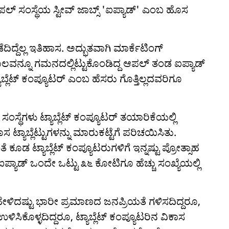
ಆಪಲ್ ಸಂಸ್ಥೆಯ ಸ್ಟೀವ್ ಜಾಬ್ಸ್ 'ಐಪ್ಯಾಡ್' ಎಂಬ ಹೊಸ
ದ್ದೆಲ್ಲ ಇತಿಹಾಸ. ಅದ್ಭುತವಾಗಿ ಮಾರ್ಕೆಟಿಂಗ್
ಲವನ್ನೂ ಗಮನದಲ್ಲಿಟ್ಟುಕೊಂಡಿದ್ದ ಆಪಲ್ ತಂಡ ಐಪ್ಯಾಡ್
ಯಾಬ್ಲೆಟ್ ಕಂಪ್ಯೂಟರ್ ಎಂಬ ಹೆಸರು ಗೊತ್ತಿಲ್ಲದವರಿಗೂ
ಸ್ಥೆಗಳು ಟ್ಯಾಬ್ಲೆಟ್ ಕಂಪ್ಯೂಟರ್ ತಯಾರಿಕೆಯಲ್ಲಿ
್ಯಾಬ್ಲೆಟ್ಟುಗಳನ್ನು ಮಾರುಕಟ್ಟೆಗೆ ಪರಿಚಯಿಸಿತು.
ಕೂಡ ಟ್ಯಾಬ್ಲೆಟ್ ಕಂಪ್ಯೂಟರುಗಳಿಗೆ ಇನ್ನಷ್ಟು ಪ್ರೋತ್ಸಾಹ
ಪ್ಯಾಡ್ ಒಂದೇ ಒಟ್ಟು ೩೬ ಕೋಟಿಗೂ ಹೆಚ್ಚು ಸಂಖ್ಯೆಯಲ್ಲಿ
ಹೇಳಿದಷ್ಟು ಭಾರೀ ಪ್ರಮಾಣದ ಜನಪ್ರಿಯತೆ ಗಳಿಸದಿದ್ದರೂ,
ಸಿಕೊಳ್ಳದಿದ್ದರೂ, ಟ್ಯಾಬ್ಲೆಟ್ ಕಂಪ್ಯೂಟರಿನ ವಿಕಾಸ