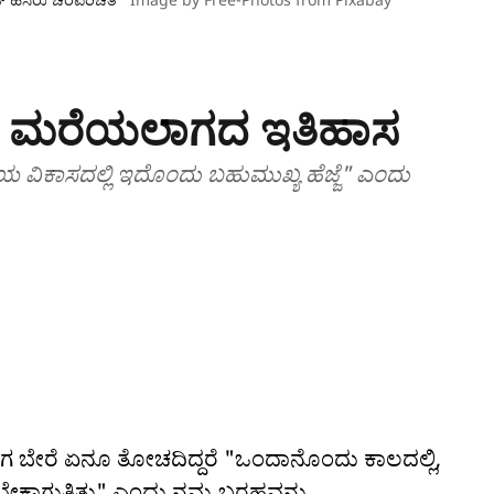
್ಟಿನ ಮರೆಯಲಾಗದ ಇತಿಹಾಸ
ಯ ವಿಕಾಸದಲ್ಲಿ ಇದೊಂದು ಬಹುಮುಖ್ಯ ಹೆಜ್ಜೆ" ಎಂದು
ಗ ಬೇರೆ ಏನೂ ತೋಚದಿದ್ದರೆ "ಒಂದಾನೊಂದು ಕಾಲದಲ್ಲಿ,
ಾಗುತ್ತಿತ್ತು" ಎಂದು ನಮ್ಮ ಬರಹವನ್ನು