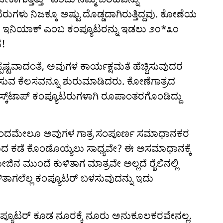
ಗಳು ನಿಜಕ್ಕೂ ಅಷ್ಟು ದೊಡ್ಡದಾಗಿರುತ್ತಿದ್ದವು. ಕೋಣೆಯ
 ಇನಿಯಾಕ್ ಎಂಬ ಕಂಪ್ಯೂಟರನ್ನು ಇಡಲು ೨೦*೩೦
ೆ!
ಪಷ್ಟವಾದಂತೆ, ಅವುಗಳ ಕಾರ್ಯಕ್ಷಮತೆ ಹೆಚ್ಚಿಸುವುದರ
ುಗ್ಗಿಸುವ ಕೆಲಸವನ್ನೂ ಶುರುಮಾಡಿದರು. ಕೋಣೆಗಾತ್ರದ
್ಕ್‌ಟಾಪ್‌ ಕಂಪ್ಯೂಟರುಗಳಾಗಿ ರೂಪಾಂತರಗೊಂಡಿದ್ದು
ಕೆ ಬಂದಮೇಲೂ ಅವುಗಳ ಗಾತ್ರ ಸಂಪೂರ್ಣ ಸಮಾಧಾನಕರ
ಬೇಕಾದ ಕಡೆ ಕೊಂಡೊಯ್ಯಲು ಸಾಧ್ಯವೇ? ಈ ಅಸಮಾಧಾನಕ್ಕೆ
ಜಿನ ಮುಂದೆ ಕುಳಿತಾಗ ಮಾತ್ರವೇ ಅಲ್ಲದೆ ರೈಲಿನಲ್ಲಿ
ತಾಗಲೆಲ್ಲ ಕಂಪ್ಯೂಟರ್ ಬಳಸುವುದನ್ನು ಇದು
 ಕಂಪ್ಯೂಟರ್ ಕೂಡ ನೂರಕ್ಕೆ ನೂರು ಅನುಕೂಲಕರವೇನಲ್ಲ.