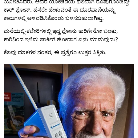
ಯೋಚಿಸಿದರು. ಅವರ ಯೋಚನೆಯ ಫಲವಾಗಿ ರೂಪುಗೊಂಡಿದ್ದೇ
ಕಾರ್ ಫೋನ್. ಹೆಸರೇ ಹೇಳುವಂತೆ ಈ ದೂರವಾಣಿಯನ್ನು
ಕಾರುಗಳಲ್ಲಿ ಅಳವಡಿಸಿಕೊಂಡು ಬಳಸಬಹುದಾಗಿತ್ತು.
ಮನೆಯಲ್ಲಿ-ಕಚೇರಿಗಳಲ್ಲಿ ಇದ್ದ ಫೋನು ಕಾರಿಗೇನೋ ಬಂತು,
ಕಾರಿನಿಂದ ಇಳಿದು ಪಾರ್ಕಿಗೆ ಹೋದಾಗ ಏನು ಮಾಡುವುದು?
ಕೆಲವು ದಶಕಗಳ ನಂತರ, ಈ ಪ್ರಶ್ನೆಗೂ ಉತ್ತರ ಸಿಕ್ಕಿತು.