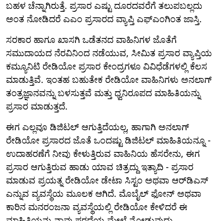
ಬಹಳ ಚೆನ್ನಾಗಿರುತ್ತೆ. ಪ್ರಸಾರ ಎಷ್ಟು ದೂರದವರೆಗೆ ತಲುಪಬಲ್ಲದು
ಅಂತ ನೋಡಿದರೆ ಎಎಂ ಪ್ರಸಾರದ ವ್ಯಾಪ್ತಿ ಎಫ್‌ಎಂಗಿಂತ ಜಾಸ್ತಿ.
ಸರಕಾರ ಹಾಗೂ ಖಾಸಗಿ ಒಡೆತನದ ವಾಹಿನಿಗಳ ಜೊತೆಗೆ
ಸಮುದಾಯದ ನೆರವಿನಿಂದ ನಡೆಯುವ, ಸೀಮಿತ ಪ್ರಸಾರ ವ್ಯಾಪ್ತಿಯ
ಕಮ್ಯೂನಿಟಿ ರೇಡಿಯೋ ಪ್ರಸಾರ ಕೇಂದ್ರಗಳೂ ವಿವಿಧೆಡೆಗಳಲ್ಲಿ ಕೆಲಸ
ಮಾಡುತ್ತಿವೆ. ಇಂತಹ ಬಹುತೇಕ ರೇಡಿಯೋ ವಾಹಿನಿಗಳು ಅನಲಾಗ್
ತಂತ್ರಜ್ಞಾನವನ್ನು ಬಳಸುತ್ತವೆ ಮತ್ತು ಧ್ವನಿರೂಪದ ಮಾಹಿತಿಯನ್ನು
ಪ್ರಸಾರ ಮಾಡುತ್ತದೆ.
ಈಗ ಎಲ್ಲವೂ ಡಿಜಿಟಲ್ ಆಗುತ್ತಿದೆಯಲ್ಲ, ಹಾಗಾಗಿ ಅನಲಾಗ್
ರೇಡಿಯೋ ಪ್ರಸಾರದ ಜೊತೆ ಒಂದಷ್ಟು ಡಿಜಿಟಲ್ ಮಾಹಿತಿಯನ್ನೂ -
ಉದಾಹರಣೆಗೆ ನೀವು ಕೇಳುತ್ತಿರುವ ವಾಹಿನಿಯ ಹೆಸರೇನು, ಈಗ
ಪ್ರಸಾರ ಆಗುತ್ತಿರುವ ಹಾಡು ಯಾವ ಚಿತ್ರದ್ದು ಇತ್ಯಾದಿ - ಪ್ರಸಾರ
ಮಾಡುವ ಪ್ರಯತ್ನ ರೇಡಿಯೋ ಡೇಟಾ ಸಿಸ್ಟಂ ಅಥವಾ ಆರ್‌ಡಿಎಸ್
ಎನ್ನುವ ವ್ಯವಸ್ಥೆಯ ಮೂಲಕ ಆಗಿದೆ. ಮೊಬೈಲ್ ಫೋನ್ ಅಥವಾ
ಕಾರಿನ ಮನರಂಜನಾ ವ್ಯವಸ್ಥೆಯಲ್ಲಿ ರೇಡಿಯೋ ಕೇಳಿದರೆ ಈ
ಮಾಹಿತಿಯನ್ನು ನಾವು ಪರದೆಯ ಮೇಲೆ ನೋಡುವುದು