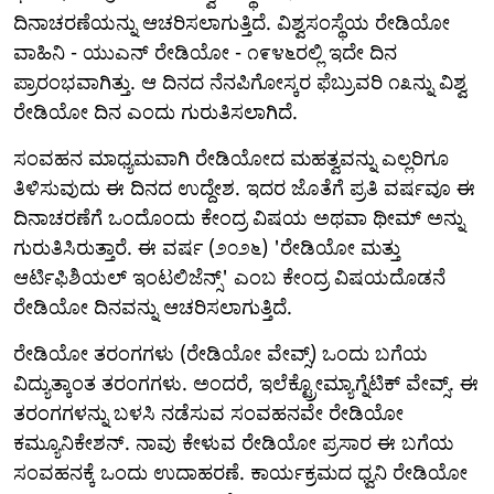
ದಿನಾಚರಣೆಯನ್ನು ಆಚರಿಸಲಾಗುತ್ತಿದೆ. ವಿಶ್ವಸಂಸ್ಥೆಯ ರೇಡಿಯೋ
ವಾಹಿನಿ - ಯುಎನ್ ರೇಡಿಯೋ - ೧೯೪೬ರಲ್ಲಿ ಇದೇ ದಿನ
ಪ್ರಾರಂಭವಾಗಿತ್ತು. ಆ ದಿನದ ನೆನಪಿಗೋಸ್ಕರ ಫೆಬ್ರುವರಿ ೧೩ನ್ನು ವಿಶ್ವ
ರೇಡಿಯೋ ದಿನ ಎಂದು ಗುರುತಿಸಲಾಗಿದೆ.
ಸಂವಹನ ಮಾಧ್ಯಮವಾಗಿ ರೇಡಿಯೋದ ಮಹತ್ವವನ್ನು ಎಲ್ಲರಿಗೂ
ತಿಳಿಸುವುದು ಈ ದಿನದ ಉದ್ದೇಶ. ಇದರ ಜೊತೆಗೆ ಪ್ರತಿ ವರ್ಷವೂ ಈ
ದಿನಾಚರಣೆಗೆ ಒಂದೊಂದು ಕೇಂದ್ರ ವಿಷಯ ಅಥವಾ ಥೀಮ್ ಅನ್ನು
ಗುರುತಿಸಿರುತ್ತಾರೆ. ಈ ವರ್ಷ (೨೦೨೬) 'ರೇಡಿಯೋ ಮತ್ತು
ಆರ್ಟಿಫಿಶಿಯಲ್ ಇಂಟಲಿಜೆನ್ಸ್' ಎಂಬ ಕೇಂದ್ರ ವಿಷಯದೊಡನೆ
ರೇಡಿಯೋ ದಿನವನ್ನು ಆಚರಿಸಲಾಗುತ್ತಿದೆ.
ರೇಡಿಯೋ ತರಂಗಗಳು (ರೇಡಿಯೋ ವೇವ್ಸ್) ಒಂದು ಬಗೆಯ
ವಿದ್ಯುತ್ಕಾಂತ ತರಂಗಗಳು. ಅಂದರೆ, ಇಲೆಕ್ಟ್ರೋಮ್ಯಾಗ್ನೆಟಿಕ್ ವೇವ್ಸ್. ಈ
ತರಂಗಗಳನ್ನು ಬಳಸಿ ನಡೆಸುವ ಸಂವಹನವೇ ರೇಡಿಯೋ
ಕಮ್ಯೂನಿಕೇಶನ್. ನಾವು ಕೇಳುವ ರೇಡಿಯೋ ಪ್ರಸಾರ ಈ ಬಗೆಯ
ಸಂವಹನಕ್ಕೆ ಒಂದು ಉದಾಹರಣೆ. ಕಾರ್ಯಕ್ರಮದ ಧ್ವನಿ ರೇಡಿಯೋ