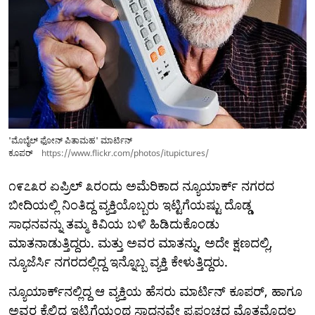
'ಮೊಬೈಲ್ ಫೋನ್ ಪಿತಾಮಹ' ಮಾರ್ಟಿನ್
ಕೂಪರ್
https://www.flickr.com/photos/itupictures/
೧೯೭೩ರ ಏಪ್ರಿಲ್ ೩ರಂದು ಅಮೆರಿಕಾದ ನ್ಯೂಯಾರ್ಕ್ ನಗರದ
ಬೀದಿಯಲ್ಲಿ ನಿಂತಿದ್ದ ವ್ಯಕ್ತಿಯೊಬ್ಬರು ಇಟ್ಟಿಗೆಯಷ್ಟು ದೊಡ್ಡ
ಸಾಧನವನ್ನು ತಮ್ಮ ಕಿವಿಯ ಬಳಿ ಹಿಡಿದುಕೊಂಡು
ಮಾತನಾಡುತ್ತಿದ್ದರು. ಮತ್ತು ಅವರ ಮಾತನ್ನು, ಅದೇ ಕ್ಷಣದಲ್ಲಿ,
ನ್ಯೂಜೆರ್ಸಿ ನಗರದಲ್ಲಿದ್ದ ಇನ್ನೊಬ್ಬ ವ್ಯಕ್ತಿ ಕೇಳುತ್ತಿದ್ದರು.
ನ್ಯೂಯಾರ್ಕ್‌ನಲ್ಲಿದ್ದ ಆ ವ್ಯಕ್ತಿಯ ಹೆಸರು ಮಾರ್ಟಿನ್ ಕೂಪರ್, ಹಾಗೂ
ಅವರ ಕೈಲಿದ್ದ ಇಟ್ಟಿಗೆಯಂಥ ಸಾಧನವೇ ಪ್ರಪಂಚದ ಮೊತ್ತಮೊದಲ