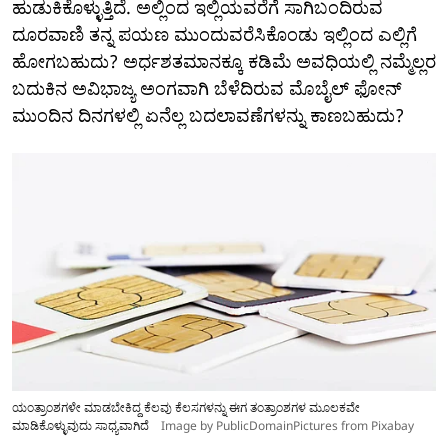
ಹುಡುಕಿಕೊಳ್ಳುತ್ತಿದೆ. ಅಲ್ಲಿಂದ ಇಲ್ಲಿಯವರೆಗೆ ಸಾಗಿಬಂದಿರುವ
ದೂರವಾಣಿ ತನ್ನ ಪಯಣ ಮುಂದುವರೆಸಿಕೊಂಡು ಇಲ್ಲಿಂದ ಎಲ್ಲಿಗೆ
ಹೋಗಬಹುದು? ಅರ್ಧಶತಮಾನಕ್ಕೂ ಕಡಿಮೆ ಅವಧಿಯಲ್ಲಿ ನಮ್ಮೆಲ್ಲರ
ಬದುಕಿನ ಅವಿಭಾಜ್ಯ ಅಂಗವಾಗಿ ಬೆಳೆದಿರುವ ಮೊಬೈಲ್ ಫೋನ್
ಮುಂದಿನ ದಿನಗಳಲ್ಲಿ ಏನೆಲ್ಲ ಬದಲಾವಣೆಗಳನ್ನು ಕಾಣಬಹುದು?
ಯಂತ್ರಾಂಶಗಳೇ ಮಾಡಬೇಕಿದ್ದ ಕೆಲವು ಕೆಲಸಗಳನ್ನು ಈಗ ತಂತ್ರಾಂಶಗಳ ಮೂಲಕವೇ
ಮಾಡಿಕೊಳ್ಳುವುದು ಸಾಧ್ಯವಾಗಿದೆ
Image by PublicDomainPictures from Pixabay