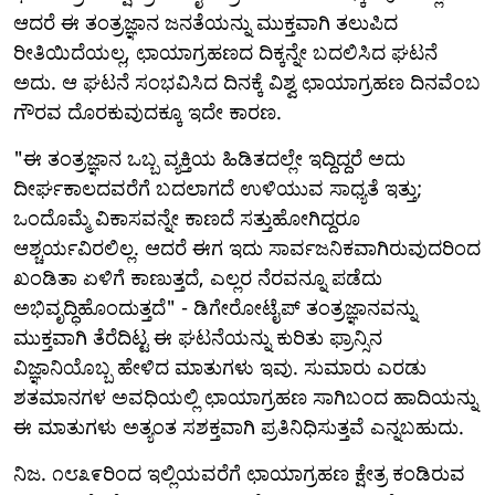
ಆದರೆ ಈ ತಂತ್ರಜ್ಞಾನ ಜನತೆಯನ್ನು ಮುಕ್ತವಾಗಿ ತಲುಪಿದ
ರೀತಿಯಿದೆಯಲ್ಲ, ಛಾಯಾಗ್ರಹಣದ ದಿಕ್ಕನ್ನೇ ಬದಲಿಸಿದ ಘಟನೆ
ಅದು. ಆ ಘಟನೆ ಸಂಭವಿಸಿದ ದಿನಕ್ಕೆ ವಿಶ್ವ ಛಾಯಾಗ್ರಹಣ ದಿನವೆಂಬ
ಗೌರವ ದೊರಕುವುದಕ್ಕೂ ಇದೇ ಕಾರಣ.
"ಈ ತಂತ್ರಜ್ಞಾನ ಒಬ್ಬ ವ್ಯಕ್ತಿಯ ಹಿಡಿತದಲ್ಲೇ ಇದ್ದಿದ್ದರೆ ಅದು
ದೀರ್ಘಕಾಲದವರೆಗೆ ಬದಲಾಗದೆ ಉಳಿಯುವ ಸಾಧ್ಯತೆ ಇತ್ತು;
ಒಂದೊಮ್ಮೆ ವಿಕಾಸವನ್ನೇ ಕಾಣದೆ ಸತ್ತುಹೋಗಿದ್ದರೂ
ಆಶ್ಚರ್ಯವಿರಲಿಲ್ಲ. ಆದರೆ ಈಗ ಇದು ಸಾರ್ವಜನಿಕವಾಗಿರುವುದರಿಂದ
ಖಂಡಿತಾ ಏಳಿಗೆ ಕಾಣುತ್ತದೆ, ಎಲ್ಲರ ನೆರವನ್ನೂ ಪಡೆದು
ಅಭಿವೃದ್ಧಿಹೊಂದುತ್ತದೆ" - ಡಿಗೇರೋಟೈಪ್ ತಂತ್ರಜ್ಞಾನವನ್ನು
ಮುಕ್ತವಾಗಿ ತೆರೆದಿಟ್ಟ ಈ ಘಟನೆಯನ್ನು ಕುರಿತು ಫ್ರಾನ್ಸಿನ
ವಿಜ್ಞಾನಿಯೊಬ್ಬ ಹೇಳಿದ ಮಾತುಗಳು ಇವು. ಸುಮಾರು ಎರಡು
ಶತಮಾನಗಳ ಅವಧಿಯಲ್ಲಿ ಛಾಯಾಗ್ರಹಣ ಸಾಗಿಬಂದ ಹಾದಿಯನ್ನು
ಈ ಮಾತುಗಳು ಅತ್ಯಂತ ಸಶಕ್ತವಾಗಿ ಪ್ರತಿನಿಧಿಸುತ್ತವೆ ಎನ್ನಬಹುದು.
ನಿಜ. ೧೮೩೯ರಿಂದ ಇಲ್ಲಿಯವರೆಗೆ ಛಾಯಾಗ್ರಹಣ ಕ್ಷೇತ್ರ ಕಂಡಿರುವ