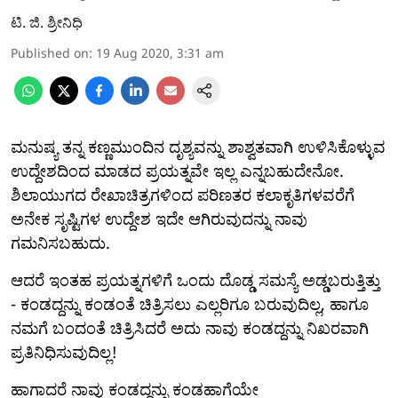
ಟಿ. ಜಿ. ಶ್ರೀನಿಧಿ
Published on
:
19 Aug 2020, 3:31 am
ಮನುಷ್ಯ ತನ್ನ ಕಣ್ಣಮುಂದಿನ ದೃಶ್ಯವನ್ನು ಶಾಶ್ವತವಾಗಿ ಉಳಿಸಿಕೊಳ್ಳುವ
ಉದ್ದೇಶದಿಂದ ಮಾಡದ ಪ್ರಯತ್ನವೇ ಇಲ್ಲ ಎನ್ನಬಹುದೇನೋ.
ಶಿಲಾಯುಗದ ರೇಖಾಚಿತ್ರಗಳಿಂದ ಪರಿಣತರ ಕಲಾಕೃತಿಗಳವರೆಗೆ
ಅನೇಕ ಸೃಷ್ಟಿಗಳ ಉದ್ದೇಶ ಇದೇ ಆಗಿರುವುದನ್ನು ನಾವು
ಗಮನಿಸಬಹುದು.
ಆದರೆ ಇಂತಹ ಪ್ರಯತ್ನಗಳಿಗೆ ಒಂದು ದೊಡ್ಡ ಸಮಸ್ಯೆ ಅಡ್ಡಬರುತ್ತಿತ್ತು
- ಕಂಡದ್ದನ್ನು ಕಂಡಂತೆ ಚಿತ್ರಿಸಲು ಎಲ್ಲರಿಗೂ ಬರುವುದಿಲ್ಲ, ಹಾಗೂ
ನಮಗೆ ಬಂದಂತೆ ಚಿತ್ರಿಸಿದರೆ ಅದು ನಾವು ಕಂಡದ್ದನ್ನು ನಿಖರವಾಗಿ
ಪ್ರತಿನಿಧಿಸುವುದಿಲ್ಲ!
ಹಾಗಾದರೆ ನಾವು ಕಂಡದ್ದನ್ನು ಕಂಡಹಾಗೆಯೇ