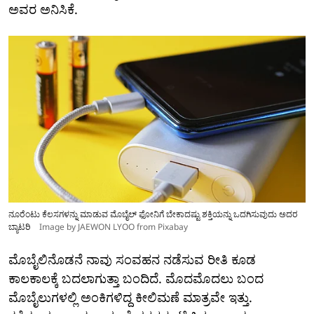
ಅವರ ಅನಿಸಿಕೆ.
ನೂರೆಂಟು ಕೆಲಸಗಳನ್ನು ಮಾಡುವ ಮೊಬೈಲ್ ಫೋನಿಗೆ ಬೇಕಾದಷ್ಟು ಶಕ್ತಿಯನ್ನು ಒದಗಿಸುವುದು ಅದರ
ಬ್ಯಾಟರಿ
Image by JAEWON LYOO from Pixabay
ಮೊಬೈಲಿನೊಡನೆ ನಾವು ಸಂವಹನ ನಡೆಸುವ ರೀತಿ ಕೂಡ
ಕಾಲಕಾಲಕ್ಕೆ ಬದಲಾಗುತ್ತಾ ಬಂದಿದೆ. ಮೊದಮೊದಲು ಬಂದ
ಮೊಬೈಲುಗಳಲ್ಲಿ ಅಂಕಿಗಳಿದ್ದ ಕೀಲಿಮಣೆ ಮಾತ್ರವೇ ಇತ್ತು.