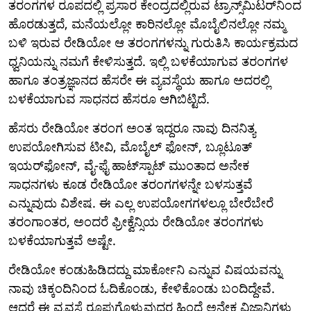
ತರಂಗಗಳ ರೂಪದಲ್ಲಿ ಪ್ರಸಾರ ಕೇಂದ್ರದಲ್ಲಿರುವ ಟ್ರಾನ್ಸ್‌ಮಿಟರ್‌ನಿಂದ
ಹೊರಡುತ್ತದೆ, ಮನೆಯಲ್ಲೋ ಕಾರಿನಲ್ಲೋ ಮೊಬೈಲಿನಲ್ಲೋ ನಮ್ಮ
ಬಳಿ ಇರುವ ರೇಡಿಯೋ ಆ ತರಂಗಗಳನ್ನು ಗುರುತಿಸಿ ಕಾರ್ಯಕ್ರಮದ
ಧ್ವನಿಯನ್ನು ನಮಗೆ ಕೇಳಿಸುತ್ತದೆ. ಇಲ್ಲಿ ಬಳಕೆಯಾಗುವ ತರಂಗಗಳ
ಹಾಗೂ ತಂತ್ರಜ್ಞಾನದ ಹೆಸರೇ ಈ ವ್ಯವಸ್ಥೆಯ ಹಾಗೂ ಅದರಲ್ಲಿ
ಬಳಕೆಯಾಗುವ ಸಾಧನದ ಹೆಸರೂ ಆಗಿಬಿಟ್ಟಿದೆ.
ಹೆಸರು ರೇಡಿಯೋ ತರಂಗ ಅಂತ ಇದ್ದರೂ ನಾವು ದಿನನಿತ್ಯ
ಉಪಯೋಗಿಸುವ ಟೀವಿ, ಮೊಬೈಲ್ ಫೋನ್, ಬ್ಲೂಟೂತ್
ಇಯರ್‌ಫೋನ್, ವೈ-ಫೈ ಹಾಟ್‌ಸ್ಪಾಟ್ ಮುಂತಾದ ಅನೇಕ
ಸಾಧನಗಳು ಕೂಡ ರೇಡಿಯೋ ತರಂಗಗಳನ್ನೇ ಬಳಸುತ್ತವೆ
ಎನ್ನುವುದು ವಿಶೇಷ. ಈ ಎಲ್ಲ ಉಪಯೋಗಗಳಲ್ಲೂ ಬೇರೆಬೇರೆ
ತರಂಗಾಂತರ, ಅಂದರೆ ಫ್ರೀಕ್ವೆನ್ಸಿಯ ರೇಡಿಯೋ ತರಂಗಗಳು
ಬಳಕೆಯಾಗುತ್ತವೆ ಅಷ್ಟೇ.
ರೇಡಿಯೋ ಕಂಡುಹಿಡಿದದ್ದು ಮಾರ್ಕೋನಿ ಎನ್ನುವ ವಿಷಯವನ್ನು
ನಾವು ಚಿಕ್ಕಂದಿನಿಂದ ಓದಿಕೊಂಡು, ಕೇಳಿಕೊಂಡು ಬಂದಿದ್ದೇವೆ.
ಆದರೆ ಈ ವ್ಯವಸ್ಥೆ ರೂಪುಗೊಳ್ಳುವುದರ ಹಿಂದೆ ಅನೇಕ ವಿಜ್ಞಾನಿಗಳು