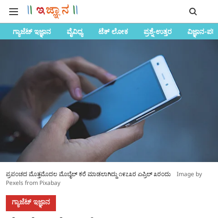
ಗ್ಯಾಜೆಟ್ ಇಜ್ಞಾನ
ವೈವಿಧ್ಯ
ಟೆಕ್ ಲೋಕ
ಪ್ರಶ್ನೆ-ಉತ್ತರ
ವಿಜ್ಞಾನ-ಪರ
ಪ್ರಪಂಚದ ಮೊತ್ತಮೊದಲ ಮೊಬೈಲ್ ಕರೆ ಮಾಡಲಾಗಿದ್ದು ೧೯೭೩ರ ಏಪ್ರಿಲ್ ೩ರಂದು
Image by
Pexels from Pixabay
ಗ್ಯಾಜೆಟ್ ಇಜ್ಞಾನ