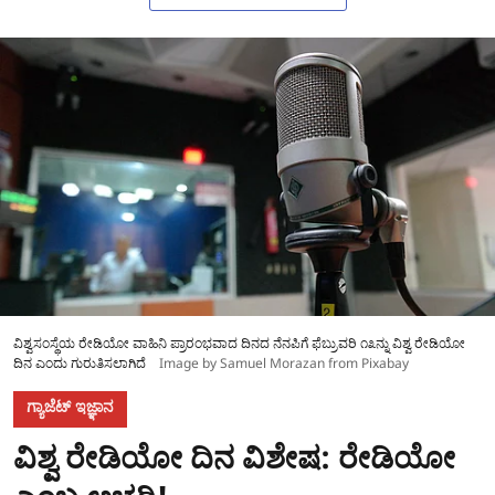
ವಿಶ್ವಸಂಸ್ಥೆಯ ರೇಡಿಯೋ ವಾಹಿನಿ ಪ್ರಾರಂಭವಾದ ದಿನದ ನೆನಪಿಗೆ ಫೆಬ್ರುವರಿ ೧೩ನ್ನು ವಿಶ್ವ ರೇಡಿಯೋ
ದಿನ ಎಂದು ಗುರುತಿಸಲಾಗಿದೆ
Image by Samuel Morazan from Pixabay
ಗ್ಯಾಜೆಟ್ ಇಜ್ಞಾನ
ವಿಶ್ವ ರೇಡಿಯೋ ದಿನ ವಿಶೇಷ: ರೇಡಿಯೋ