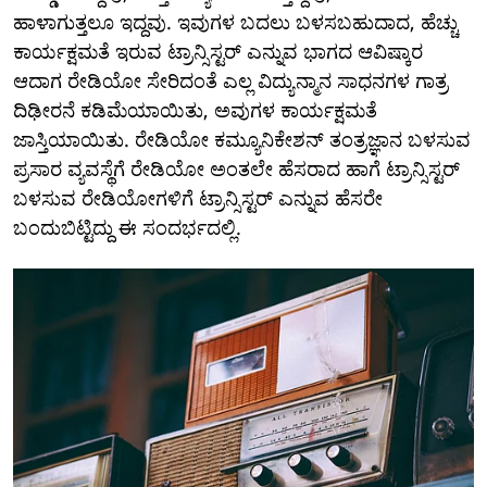
ಹಾಳಾಗುತ್ತಲೂ ಇದ್ದವು. ಇವುಗಳ ಬದಲು ಬಳಸಬಹುದಾದ, ಹೆಚ್ಚು
ಕಾರ್ಯಕ್ಷಮತೆ ಇರುವ ಟ್ರಾನ್ಸಿಸ್ಟರ್ ಎನ್ನುವ ಭಾಗದ ಆವಿಷ್ಕಾರ
ಆದಾಗ ರೇಡಿಯೋ ಸೇರಿದಂತೆ ಎಲ್ಲ ವಿದ್ಯುನ್ಮಾನ ಸಾಧನಗಳ ಗಾತ್ರ
ದಿಢೀರನೆ ಕಡಿಮೆಯಾಯಿತು, ಅವುಗಳ ಕಾರ್ಯಕ್ಷಮತೆ
ಜಾಸ್ತಿಯಾಯಿತು. ರೇಡಿಯೋ ಕಮ್ಯೂನಿಕೇಶನ್ ತಂತ್ರಜ್ಞಾನ ಬಳಸುವ
ಪ್ರಸಾರ ವ್ಯವಸ್ಥೆಗೆ ರೇಡಿಯೋ ಅಂತಲೇ ಹೆಸರಾದ ಹಾಗೆ ಟ್ರಾನ್ಸಿಸ್ಟರ್
ಬಳಸುವ ರೇಡಿಯೋಗಳಿಗೆ ಟ್ರಾನ್ಸಿಸ್ಟರ್ ಎನ್ನುವ ಹೆಸರೇ
ಬಂದುಬಿಟ್ಟಿದ್ದು ಈ ಸಂದರ್ಭದಲ್ಲಿ.