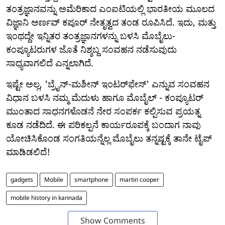
ತಂತ್ರಜ್ಞಾನವನ್ನು ಅಮೆರಿಕಾದ ಎಂ‌ಐಟಿಯಲ್ಲಿ ಭಾರತೀಯ ಮೂಲದ
ವಿಜ್ಞಾನಿ ಅರ್ಣವ್ ಕಪೂರ್ ನೇತೃತ್ವದ ತಂಡ ರೂಪಿಸಿದೆ. ಇದು, ಮತ್ತು
ಇಂಥದ್ದೇ ಇನ್ನಿತರ ತಂತ್ರಜ್ಞಾನಗಳನ್ನು ಬಳಸಿ ಮೊಬೈಲು-
ಕಂಪ್ಯೂಟರುಗಳ ಜೊತೆ ನಿಶ್ಶಬ್ದ ಸಂವಹನ ನಡೆಸುವುದು
ಸಾಧ್ಯವಾಗಲಿದೆ ಎನ್ನಲಾಗಿದೆ.
ಇಷ್ಟೇ ಅಲ್ಲ, 'ಬ್ರೈನ್-ಮಶೀನ್ ಇಂಟರ್‌ಫೇಸ್' ಎನ್ನುವ ಸಂವಹನ
ವಿಧಾನ ಬಳಸಿ ನಮ್ಮ ಮೆದುಳು ಹಾಗೂ ಮೊಬೈಲ್ - ಕಂಪ್ಯೂಟರ್
ಮುಂತಾದ ಸಾಧನಗಳೊಡನೆ ನೇರ ಸಂಪರ್ಕ ಕಲ್ಪಿಸುವ ಪ್ರಯತ್ನ
ಕೂಡ ನಡೆದಿದೆ. ಈ ಪರಿಕಲ್ಪನೆ ಕಾರ್ಯರೂಪಕ್ಕೆ ಬಂದಾಗ ನಾವು
ಯೋಚಿಸಿಕೊಂಡ ಸಂಗತಿಯನ್ನೆಲ್ಲ ಮೊಬೈಲು ತನ್ನಷ್ಟಕ್ಕೆ ತಾನೇ ಟೈಪ್
ಮಾಡಿಡಲಿದೆ!
gadgets
Mobile
smartphone
martin cooper
mobile history in kannada
Show Comments