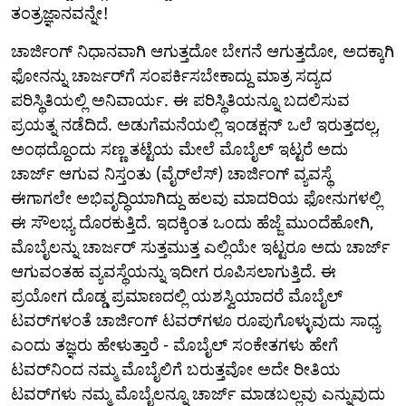
ತಂತ್ರಜ್ಞಾನವನ್ನೇ!
ಚಾರ್ಜಿಂಗ್ ನಿಧಾನವಾಗಿ ಆಗುತ್ತದೋ ಬೇಗನೆ ಆಗುತ್ತದೋ, ಅದಕ್ಕಾಗಿ
ಫೋನನ್ನು ಚಾರ್ಜರ್‌ಗೆ ಸಂಪರ್ಕಿಸಬೇಕಾದ್ದು ಮಾತ್ರ ಸದ್ಯದ
ಪರಿಸ್ಥಿತಿಯಲ್ಲಿ ಅನಿವಾರ್ಯ. ಈ ಪರಿಸ್ಥಿತಿಯನ್ನೂ ಬದಲಿಸುವ
ಪ್ರಯತ್ನ ನಡೆದಿದೆ. ಅಡುಗೆಮನೆಯಲ್ಲಿ ಇಂಡಕ್ಷನ್ ಒಲೆ ಇರುತ್ತದಲ್ಲ,
ಅಂಥದ್ದೊಂದು ಸಣ್ಣ ತಟ್ಟೆಯ ಮೇಲೆ ಮೊಬೈಲ್ ಇಟ್ಟರೆ ಅದು
ಚಾರ್ಜ್ ಆಗುವ ನಿಸ್ತಂತು (ವೈರ್‌ಲೆಸ್) ಚಾರ್ಜಿಂಗ್ ವ್ಯವಸ್ಥೆ
ಈಗಾಗಲೇ ಅಭಿವೃದ್ಧಿಯಾಗಿದ್ದು ಹಲವು ಮಾದರಿಯ ಫೋನುಗಳಲ್ಲಿ
ಈ ಸೌಲಭ್ಯ ದೊರಕುತ್ತಿದೆ. ಇದಕ್ಕಿಂತ ಒಂದು ಹೆಜ್ಜೆ ಮುಂದೆಹೋಗಿ,
ಮೊಬೈಲನ್ನು ಚಾರ್ಜರ್ ಸುತ್ತಮುತ್ತ ಎಲ್ಲಿಯೇ ಇಟ್ಟರೂ ಅದು ಚಾರ್ಜ್
ಆಗುವಂತಹ ವ್ಯವಸ್ಥೆಯನ್ನು ಇದೀಗ ರೂಪಿಸಲಾಗುತ್ತಿದೆ. ಈ
ಪ್ರಯೋಗ ದೊಡ್ಡ ಪ್ರಮಾಣದಲ್ಲಿ ಯಶಸ್ವಿಯಾದರೆ ಮೊಬೈಲ್
ಟವರ್‌ಗಳಂತೆ ಚಾರ್ಜಿಂಗ್ ಟವರ್‌ಗಳೂ ರೂಪುಗೊಳ್ಳುವುದು ಸಾಧ್ಯ
ಎಂದು ತಜ್ಞರು ಹೇಳುತ್ತಾರೆ - ಮೊಬೈಲ್ ಸಂಕೇತಗಳು ಹೇಗೆ
ಟವರ್‌ನಿಂದ ನಮ್ಮ ಮೊಬೈಲಿಗೆ ಬರುತ್ತವೋ ಅದೇ ರೀತಿಯ
ಟವರ್‌ಗಳು ನಮ್ಮ ಮೊಬೈಲನ್ನೂ ಚಾರ್ಜ್ ಮಾಡಬಲ್ಲವು ಎನ್ನುವುದು