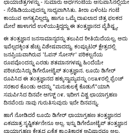
ಛಾಯಾಚಿತ್ರಗಳನ್ನು - ಸುಮಾರು ಅರ್ಧಗಂಟೆಯ ಆಸುಪಾಸಿನಲ್ಲಿಯೇ
- ಸೆರೆಹಿಡಿಯುವುದನ್ನು ಸಾಧ್ಯವಾಗಿಸಿತು. ತೀರಾ ಏಳೆಂಟು ಗಂಟೆ
ಕಾಯುವ ಅಗತ್ಯವಿಲ್ಲದ್ದು, ಹಾಗೂ ಒಮ್ಮೆ ದಾಖಲಾದ ಚಿತ್ರ ಫಲಕದ
ಮೇಲೆ ಹಾಳಾಗದೆ ಉಳಿಯುತ್ತಿದ್ದದ್ದು ಈ ತಂತ್ರಜ್ಞಾನದ ವೈಶಿಷ್ಟ್ಯ.
ಈ ತಂತ್ರಜ್ಞಾನ ಜನಸಾಮಾನ್ಯರನ್ನು ತಲುಪಿದ ರೀತಿಯಿದೆಯಲ್ಲ, ಅದು
ಇವೆಲ್ಲದಕ್ಕಿಂತ ಹೆಚ್ಚು ವಿಶೇಷವಾದದ್ದು. ಕಂಪ್ಯೂಟರ್ ಕ್ಷೇತ್ರದಲ್ಲಿ
ಜನಪ್ರಿಯವಾಗಿರುವ 'ಓಪನ್ ಸೋರ್ಸ್' ಪರಿಕಲ್ಪನೆಯ
ರೂಪವೊಂದನ್ನು ಎರಡು ಶತಮಾನಗಳಷ್ಟು ಹಿಂದೆಯೇ
ಪರಿಚಯಿಸಿದ್ದು ಡಿಗೇರೋಟೈಪ್ ತಂತ್ರಜ್ಞಾನ. ಲೂಯಿ ಡಿಗೇರ್
ರೂಪಿಸಿದ ಈ ತಂತ್ರಜ್ಞಾನದ ಹಕ್ಕುಸ್ವಾಮ್ಯವನ್ನು ೧೮೩೯ರಲ್ಲಿ ಫ್ರೆಂಚ್
ಸರಕಾರ ಕೊಂಡು ಅದನ್ನು "ಮನುಕುಲಕ್ಕೆ ಕೊಡುಗೆ"ಯಾಗಿ
ಸಮರ್ಪಿಸಿದ ದಿನವೇ ಆಗಸ್ಟ್ ೧೯. ಇದೀಗ ವಿಶ್ವ ಛಾಯಾಗ್ರಹಣ
ದಿನವೆಂದು ನಾವು ಗುರುತಿಸುವುದು ಇದೇ ದಿನವನ್ನು.
ಹಾಗೆ ನೋಡಿದರೆ ಲೂಯಿ ಡಿಗೇರ್ ಛಾಯಾಗ್ರಹಣ ತಂತ್ರಜ್ಞಾನದ
ಏಕಮಾತ್ರ ಸೃಷ್ಟಿಕರ್ತನೇನೂ ಅಲ್ಲ. ಇನ್ನು ಡಿಗೇರೋಟೈಪ್ ತಂತ್ರಜ್ಞಾನ
ಛಾಯಾಗ್ರಹಣ ಕ್ಷೇತ್ರದ ಏಕೈಕ ಕ್ರಾಂತಿಕಾರಕ ಆವಿಷ್ಕಾರವೂ ಅಲ್ಲ.