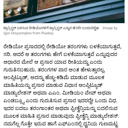
ಟ್ರಾನ್ಸಿಸ್ಟರ್ ಬಳಸುವ ರೇಡಿಯೋಗಳಿಗೆ ಟ್ರಾನ್ಸಿಸ್ಟರ್ ಎನ್ನುವ ಹೆಸರೇ ಬಂದುಬಿಟ್ಟಿತು
Image by
Igor Ovsyannykov from Pixabay
ರೇಡಿಯೋ ಪ್ರಸಾರದಲ್ಲಿ ರೇಡಿಯೋ ತರಂಗಗಳು ಬಳಕೆಯಾಗುತ್ತವೆ,
ಸರಿ. ಆದರೆ ಆ ತರಂಗಗಳು ಹೇಗೆ ಬಳಕೆಯಾಗುತ್ತವೆ ಎನ್ನುವುದರ
ಆಧಾರದ ಮೇಲೆ ಆ ಪ್ರಸಾರ ಯಾವ ರೀತಿಯದ್ದು ಎಂದು
ಗುರುತಿಸಬಹುದು. ತರಂಗಗಳ ಪಾರ ಅಂತ ಹೇಳುತ್ತಾರಲ್ಲ,
ಆಂಪ್ಲಿಟ್ಯೂಡ್, ಅದನ್ನು ಹೆಚ್ಚು-ಕಡಿಮೆ ಮಾಡುವ ಮೂಲಕ
ಮಾಹಿತಿಯನ್ನು ಪ್ರಸಾರ ಮಾಡುವ ವಿಧಾನ ಆಂಪ್ಲಿಟ್ಯೂಡ್
ಮಾಡ್ಯುಲೇಶನ್ ಅಥವಾ ಎಎಂ. ಮೀಡಿಯಂ ವೇವ್ ಅಥವಾ
ಎಂಡಬ್ಲ್ಯೂ ಎಂದು ಗುರುತಿಸುವ ಪ್ರಸಾರ ಇದರದ್ದೇ ಒಂದು ವಿಧ.
ಇದರ ಬದಲು ತರಂಗಾಂತರ ಅಥವಾ ಫ್ರೀಕ್ವೆನ್ಸಿಯನ್ನು ಬದಲಿಸುವ
ಮೂಲಕ ಮಾಹಿತಿ ಪ್ರಸಾರ ಮಾಡುವುದು ಫ್ರೀಕ್ವೆನ್ಸಿ ಮಾಡ್ಯುಲೇಶನ್.
ನಮಗೆಲ್ಲ ಗೊತ್ತೇ ಇರುವ ಹಾಗೆ ಎಫ್‌ಎಂನಲ್ಲಿ ಧ್ವನಿಯ ಗುಣಮಟ್ಟ