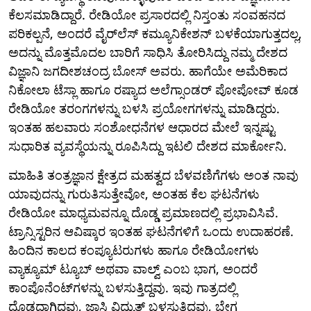
ಕೆಲಸಮಾಡಿದ್ದಾರೆ. ರೇಡಿಯೋ ಪ್ರಸಾರದಲ್ಲಿ ನಿಸ್ತಂತು ಸಂವಹನದ
ಪರಿಕಲ್ಪನೆ, ಅಂದರೆ ವೈರ್‌ಲೆಸ್ ಕಮ್ಯೂನಿಕೇಶನ್‌ ಬಳಕೆಯಾಗುತ್ತದಲ್ಲ,
ಅದನ್ನು ಮೊತ್ತಮೊದಲ ಬಾರಿಗೆ ಸಾಧಿಸಿ ತೋರಿಸಿದ್ದು ನಮ್ಮ ದೇಶದ
ವಿಜ್ಞಾನಿ ಜಗದೀಶಚಂದ್ರ ಬೋಸ್ ಅವರು. ಹಾಗೆಯೇ ಅಮೆರಿಕಾದ
ನಿಕೋಲಾ ಟೆಸ್ಲಾ ಹಾಗೂ ರಷ್ಯಾದ ಅಲೆಗ್ಸಾಂಡರ್ ಪೋಪೋವ್ ಕೂಡ
ರೇಡಿಯೋ ತರಂಗಗಳನ್ನು ಬಳಸಿ ಪ್ರಯೋಗಗಳನ್ನು ಮಾಡಿದ್ದರು.
ಇಂತಹ ಹಲವಾರು ಸಂಶೋಧನೆಗಳ ಆಧಾರದ ಮೇಲೆ ಇನ್ನಷ್ಟು
ಸುಧಾರಿತ ವ್ಯವಸ್ಥೆಯನ್ನು ರೂಪಿಸಿದ್ದು ಇಟಲಿ ದೇಶದ ಮಾರ್ಕೋನಿ.
ಮಾಹಿತಿ ತಂತ್ರಜ್ಞಾನ ಕ್ಷೇತ್ರದ ಮಹತ್ವದ ಬೆಳವಣಿಗೆಗಳು ಅಂತ ನಾವು
ಯಾವುದನ್ನು ಗುರುತಿಸುತ್ತೇವೋ, ಅಂತಹ ಕೆಲ ಘಟನೆಗಳು
ರೇಡಿಯೋ ಮಾಧ್ಯಮವನ್ನೂ ದೊಡ್ಡ ಪ್ರಮಾಣದಲ್ಲಿ ಪ್ರಭಾವಿಸಿವೆ.
ಟ್ರಾನ್ಸಿಸ್ಟರಿನ ಆವಿಷ್ಕಾರ ಇಂತಹ ಘಟನೆಗಳಿಗೆ ಒಂದು ಉದಾಹರಣೆ.
ಹಿಂದಿನ ಕಾಲದ ಕಂಪ್ಯೂಟರುಗಳು ಹಾಗೂ ರೇಡಿಯೋಗಳು
ವ್ಯಾಕ್ಯೂಮ್ ಟ್ಯೂಬ್ ಅಥವಾ ವಾಲ್ವ್‌ ಎಂಬ ಭಾಗ, ಅಂದರೆ
ಕಾಂಪೊನೆಂಟ್‌ಗಳನ್ನು ಬಳಸುತ್ತಿದ್ದವು. ಇವು ಗಾತ್ರದಲ್ಲಿ
ದೊಡ್ಡದಾಗಿದ್ದವು, ಜಾಸ್ತಿ ವಿದ್ಯುತ್ ಬಳಸುತ್ತಿದ್ದವು, ಬೇಗ